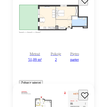
Metraż
Pokoje
Piętro
51,09 m²
2
parter
Zobacz więcej