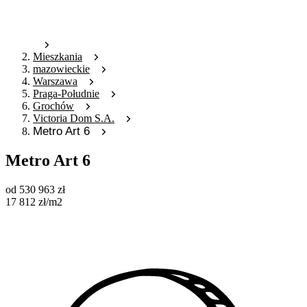
Mieszkania
mazowieckie
Warszawa
Praga-Południe
Grochów
Victoria Dom S.A.
Metro Art 6
Metro Art 6
od
530 963
zł
17 812
zł
/m2