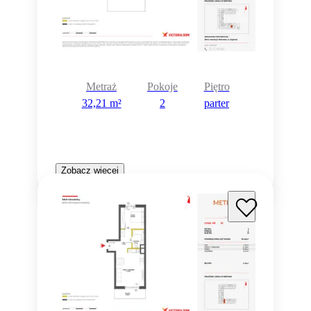
Metraż
Pokoje
Piętro
32,21 m²
2
parter
Zobacz więcej