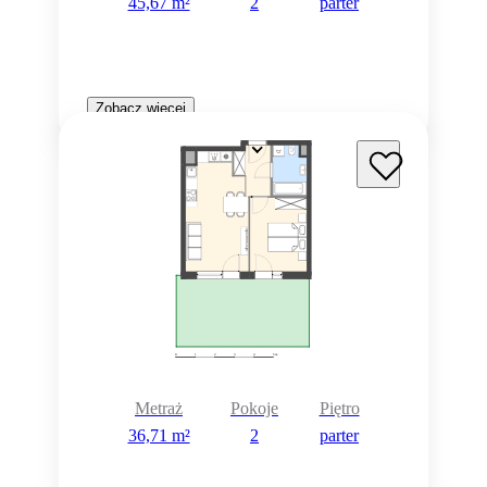
45,67 m²
2
parter
Zobacz więcej
Metraż
Pokoje
Piętro
36,71 m²
2
parter