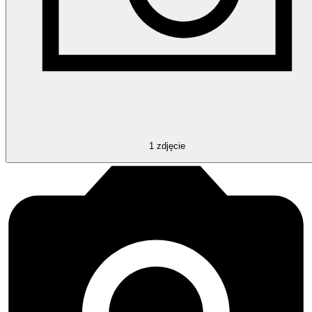
1
zdjęcie