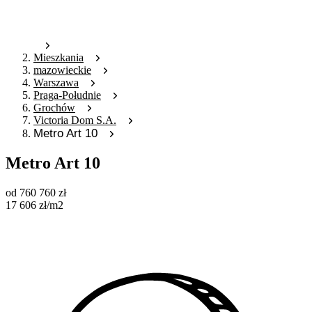
Mieszkania
mazowieckie
Warszawa
Praga-Południe
Grochów
Victoria Dom S.A.
Metro Art 10
Metro Art 10
od
760 760
zł
17 606
zł
/m2