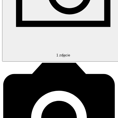
1
zdjęcie