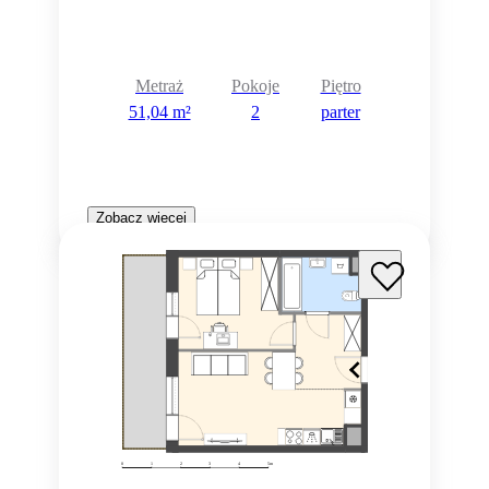
Metraż
Pokoje
Piętro
51,04 m²
2
parter
Zobacz więcej