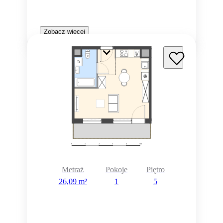
Zobacz więcej
Metraż
Pokoje
Piętro
26,09 m²
1
5