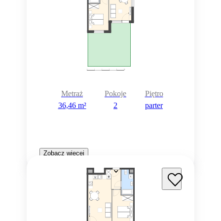
Metraż
Pokoje
Piętro
36,46 m²
2
parter
Zobacz więcej