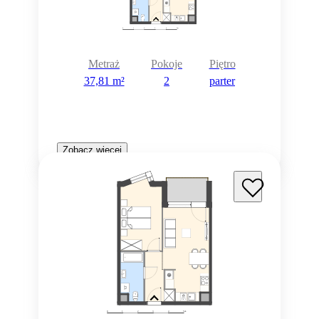
Metraż
Pokoje
Piętro
37,81 m²
2
parter
Zobacz więcej