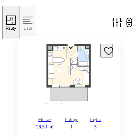
Rzuty
Lista
Metraż
Pokoje
Piętro
26,53 m²
1
5