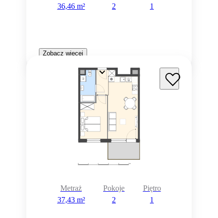
36,46 m²
2
1
Zobacz więcej
Metraż
Pokoje
Piętro
37,43 m²
2
1