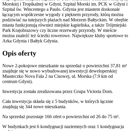
Morskiej i Tropikalnej w Gdyni, Szpital Morski im. PCK w Gdyni i
Szpital św. Wincentego a Paulo. Gdynia jest miastem doskonale
łączącym współczesne wygody z pięknem przyrody, którą można
podziwiać na tutejszych plażach nad Morzem Bałtyckim. W obrębie
miasta funkcjonują również miejskie kąpieliska, a także Trójmiejski
Park Krajobrazowy czy liczne rezerwaty przyrody. W mieście
można znaleźć też ścieżki rowerowe. Największe kluby sportowe to
Arka Gdynia i Bałtyk Gdynia.
Opis oferty
Nowe 2-pokojowe mieszkanie na sprzedaż o powierzchni 37,81 m²
znajduje się w nowo
wybudowanej
inwestycji deweloperskiej
Miasteczko Nova Fala 2
na Cisowej
,
ul. Morska
(7.9 km od
centrum Gdyni).
Inwestycja
została zrealizowana
przez
Grupa Victoria Dom.
Cała inwestycja składa się z
5
budynków
,
w których
łącznie
znajdują się 344 nowe mieszkania.
Na sprzedaż pozostaje 166 ofert o powierzchni od 26 do 75 m².
W budynkach jest 6 kondygnacji naziemnych
oraz 1 kondygnacja