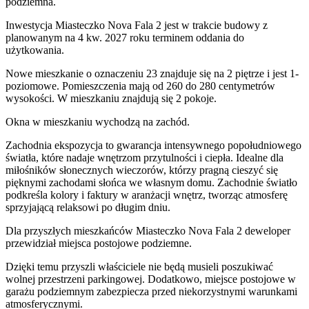
podziemna.
Inwestycja Miasteczko Nova Fala 2 jest w trakcie budowy z
planowanym na 4 kw. 2027 roku terminem oddania do
użytkowania
.
Nowe mieszkanie
o oznaczeniu
23
znajduje się na 2 piętrze
i jest
1
-
poziomow
e
. Pomieszczenia mają
od 260 do 280
centymetrów
wysokości. W
mieszkaniu
znajdują
się
2
pokoje
.
Okna w mieszkaniu wychodzą na zachód.
Zachodnia ekspozycja to gwarancja intensywnego popołudniowego
światła, które nadaje wnętrzom przytulności i ciepła. Idealne dla
miłośników słonecznych wieczorów, którzy pragną cieszyć się
pięknymi zachodami słońca we własnym domu. Zachodnie światło
podkreśla kolory i faktury w aranżacji wnętrz, tworząc atmosferę
sprzyjającą relaksowi po długim dniu.
Dla przyszłych mieszkańców
Miasteczko Nova Fala 2
deweloper
przewidział
miejsca postojowe podziemne
.
Dzięki temu przyszli właściciele nie będą musieli poszukiwać
wolnej przestrzeni parkingowej.
Dodatkowo, miejsce postojowe w
garażu podziemnym zabezpiecza przed niekorzystnymi warunkami
atmosferycznymi.