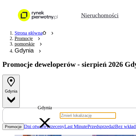
Nieruchomości
Strona główna
Promocje
pomorskie
Gdynia
Promocje deweloperów
- sierpień 2026 Gd
Gdynia
Gdynia
Dni otwarte
Przeceny
Last Minute
Przedsprzedaż
Bez wkład
Promocje