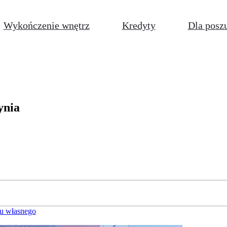
Wykończenie wnętrz
Kredyty
Dla posz
ynia
u własnego