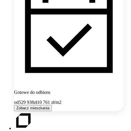
Gotowe do odbioru
od
529 938
zł
10 761
zł/m2
Zobacz mieszkania