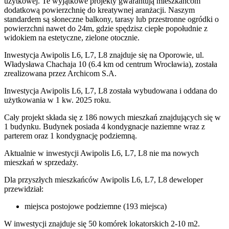
użytkowej. Te wyjątkowe projekty gwarantują mieszkańcom
dodatkową powierzchnię do kreatywnej aranżacji. Naszym
standardem są słoneczne balkony, tarasy lub przestronne ogródki o
powierzchni nawet do 24m, gdzie spędzisz ciepłe popołudnie z
widokiem na estetyczne, zielone otocznie.
Inwestycja Awipolis L6, L7, L8 znajduje się na Oporowie, ul.
Władysława Chachaja 10 (6.4 km od centrum Wrocławia), została
zrealizowana przez Archicom S.A.
Inwestycja Awipolis L6, L7, L8 została wybudowana i oddana do
użytkowania w 1 kw. 2025 roku.
Cały projekt składa się z 186 nowych mieszkań znajdujących się w
1 budynku. Budynek posiada 4 kondygnacje naziemne wraz z
parterem oraz 1 kondygnację podziemną.
Aktualnie w inwestycji
Awipolis L6, L7, L8
nie ma nowych
mieszkań w sprzedaży.
Dla przyszłych mieszkańców Awipolis L6, L7, L8 deweloper
przewidział:
miejsca postojowe podziemne (193 miejsca)
W inwestycji znajduje się 50 komórek lokatorskich 2-10 m2.