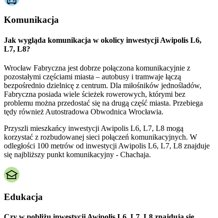
Komunikacja
Jak wygląda komunikacja w okolicy inwestycji Awipolis L6,
L7, L8?
Wrocław Fabryczna jest dobrze połączona komunikacyjnie z
pozostałymi częściami miasta – autobusy i tramwaje łączą
bezpośrednio dzielnicę z centrum. Dla miłośników jednośladów,
Fabryczna posiada wiele ścieżek rowerowych, którymi bez
problemu można przedostać się na drugą część miasta. Przebiega
tędy również Autostradowa Obwodnica Wrocławia.
Przyszli mieszkańcy inwestycji Awipolis L6, L7, L8 mogą
korzystać z rozbudowanej sieci połączeń komunikacyjnych. W
odległości 100 metrów od inwestycji Awipolis L6, L7, L8 znajduje
się najbliższy punkt komunikacyjny - Chachaja.
Edukacja
Czy w pobliżu inwestycji Awipolis L6, L7, L8 znajdują się