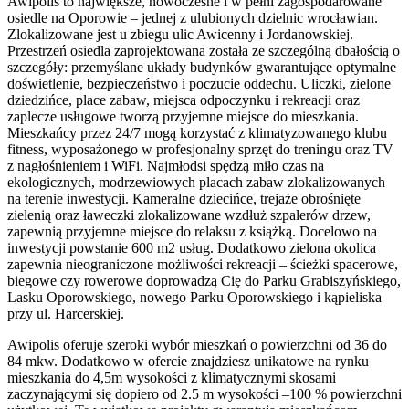
Awipolis to największe, nowoczesne i w pełni zagospodarowane
osiedle na Oporowie – jednej z ulubionych dzielnic wrocławian.
Zlokalizowane jest u zbiegu ulic Awicenny i Jordanowskiej.
Przestrzeń osiedla zaprojektowana została ze szczególną dbałością o
szczegóły: przemyślane układy budynków gwarantujące optymalne
doświetlenie, bezpieczeństwo i poczucie oddechu. Uliczki, zielone
dziedzińce, place zabaw, miejsca odpoczynku i rekreacji oraz
zaplecze usługowe tworzą przyjemne miejsce do mieszkania.
Mieszkańcy przez 24/7 mogą korzystać z klimatyzowanego klubu
fitness, wyposażonego w profesjonalny sprzęt do treningu oraz TV
z nagłośnieniem i WiFi. Najmłodsi spędzą miło czas na
ekologicznych, modrzewiowych placach zabaw zlokalizowanych
na terenie inwestycji. Kameralne dziecińce, trejaże obrośnięte
zielenią oraz ławeczki zlokalizowane wzdłuż szpalerów drzew,
zapewnią przyjemne miejsce do relaksu z książką. Docelowo na
inwestycji powstanie 600 m2 usług. Dodatkowo zielona okolica
zapewnia nieograniczone możliwości rekreacji – ścieżki spacerowe,
biegowe czy rowerowe doprowadzą Cię do Parku Grabiszyńskiego,
Lasku Oporowskiego, nowego Parku Oporowskiego i kąpieliska
przy ul. Harcerskiej.
Awipolis oferuje szeroki wybór mieszkań o powierzchni od 36 do
84 mkw. Dodatkowo w ofercie znajdziesz unikatowe na rynku
mieszkania do 4,5m wysokości z klimatycznymi skosami
zaczynającymi się dopiero od 2.5 m wysokości –100 % powierzchni