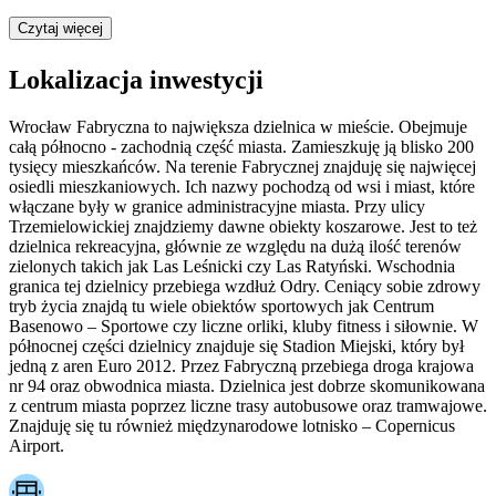
Czytaj więcej
Lokalizacja inwestycji
Wrocław Fabryczna to największa dzielnica w mieście. Obejmuje
całą północno - zachodnią część miasta. Zamieszkuję ją blisko 200
tysięcy mieszkańców. Na terenie Fabrycznej znajduję się najwięcej
osiedli mieszkaniowych. Ich nazwy pochodzą od wsi i miast, które
włączane były w granice administracyjne miasta. Przy ulicy
Trzemielowickiej znajdziemy dawne obiekty koszarowe. Jest to też
dzielnica rekreacyjna, głównie ze względu na dużą ilość terenów
zielonych takich jak Las Leśnicki czy Las Ratyński. Wschodnia
granica tej dzielnicy przebiega wzdłuż Odry. Ceniący sobie zdrowy
tryb życia znajdą tu wiele obiektów sportowych jak Centrum
Basenowo – Sportowe czy liczne orliki, kluby fitness i siłownie. W
północnej części dzielnicy znajduje się Stadion Miejski, który był
jedną z aren Euro 2012. Przez Fabryczną przebiega droga krajowa
nr 94 oraz obwodnica miasta. Dzielnica jest dobrze skomunikowana
z centrum miasta poprzez liczne trasy autobusowe oraz tramwajowe.
Znajduję się tu również międzynarodowe lotnisko – Copernicus
Airport.