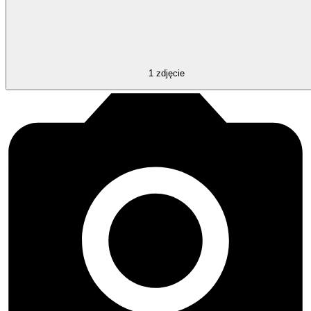
1
zdjęcie