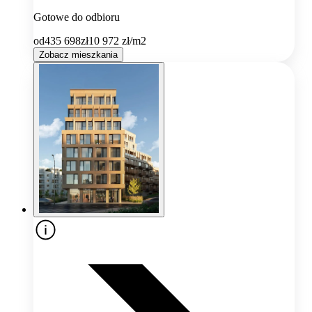
Gotowe do odbioru
od
435 698
zł
10 972
zł/m2
Zobacz mieszkania