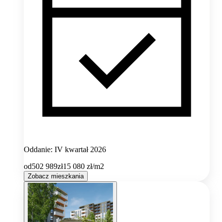
Oddanie: IV kwartał 2026
od
502 989
zł
15 080
zł/m2
Zobacz mieszkania