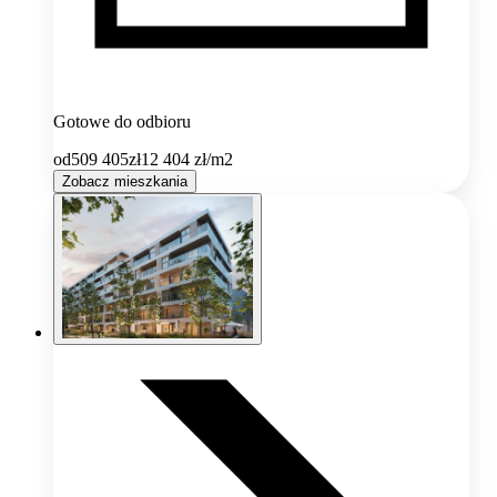
Gotowe do odbioru
od
509 405
zł
12 404
zł/m2
Zobacz mieszkania