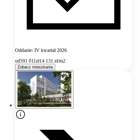
Oddanie: IV kwartał 2026
od
591 011
zł
14 131
zł/m2
Zobacz mieszkania