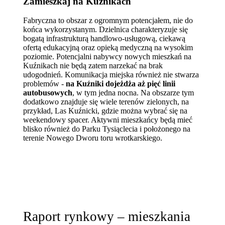
Zamieszkaj na Kuźnikach
Fabryczna to obszar z ogromnym potencjałem, nie do
końca wykorzystanym. Dzielnica charakteryzuje się
bogatą infrastrukturą handlowo-usługową, ciekawą
ofertą edukacyjną oraz opieką medyczną na wysokim
poziomie. Potencjalni nabywcy nowych mieszkań na
Kuźnikach nie będą zatem narzekać na brak
udogodnień. Komunikacja miejska również nie stwarza
problemów -
na Kuźniki dojeżdża aż pięć linii
autobusowych
, w tym jedna nocna. Na obszarze tym
dodatkowo znajduje się wiele terenów zielonych, na
przykład, Las Kuźnicki, gdzie można wybrać się na
weekendowy spacer. Aktywni mieszkańcy będą mieć
blisko również do Parku Tysiąclecia i położonego na
terenie Nowego Dworu toru wrotkarskiego.
Raport rynkowy – mieszkania