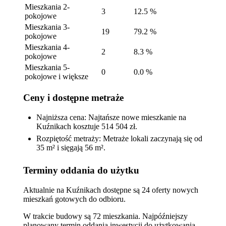
Mieszkania 2-
3
12.5 %
pokojowe
Mieszkania 3-
19
79.2 %
pokojowe
Mieszkania 4-
2
8.3 %
pokojowe
Mieszkania 5-
0
0.0 %
pokojowe i większe
Ceny i dostępne metraże
Najniższa cena: Najtańsze nowe mieszkanie na
Kuźnikach kosztuje 514 504 zł.
Rozpiętość metraży: Metraże lokali zaczynają się od
35 m² i sięgają 56 m².
Terminy oddania do użytku
Aktualnie na Kuźnikach dostępne są 24 oferty nowych
mieszkań gotowych do odbioru.
W trakcie budowy są 72 mieszkania. Najpóźniejszy
planowany termin oddania inwestycji do użytkowania