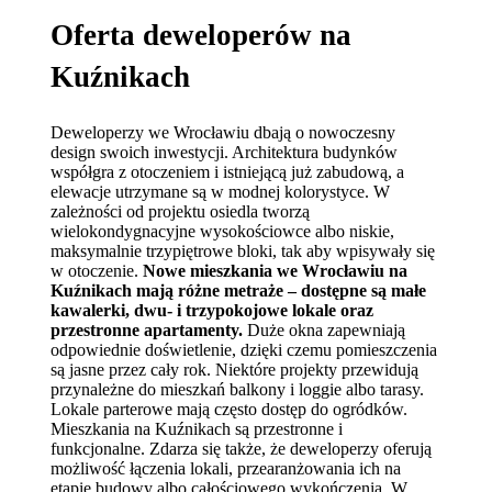
Oferta deweloperów na
Kuźnikach
Deweloperzy we Wrocławiu dbają o nowoczesny
design swoich inwestycji. Architektura budynków
współgra z otoczeniem i istniejącą już zabudową, a
elewacje utrzymane są w modnej kolorystyce. W
zależności od projektu osiedla tworzą
wielokondygnacyjne wysokościowce albo niskie,
maksymalnie trzypiętrowe bloki, tak aby wpisywały się
w otoczenie.
Nowe mieszkania we Wrocławiu na
Kuźnikach mają różne metraże – dostępne są małe
kawalerki, dwu- i trzypokojowe lokale oraz
przestronne apartamenty.
Duże okna zapewniają
odpowiednie doświetlenie, dzięki czemu pomieszczenia
są jasne przez cały rok. Niektóre projekty przewidują
przynależne do mieszkań balkony i loggie albo tarasy.
Lokale parterowe mają często dostęp do ogródków.
Mieszkania na Kuźnikach są przestronne i
funkcjonalne. Zdarza się także, że deweloperzy oferują
możliwość łączenia lokali, przearanżowania ich na
etapie budowy albo całościowego wykończenia. W