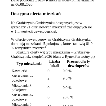
Dane pochodzą z bazy RynekPierwotny.pl i są aktualne
na
06.08.2026
.
Dostępna oferta mieszkań
Na Grabiszynie-Grabiszynku dostępnych jest w
sprzedaży 21 ofert nowych mieszkań znajdujących się
w 1 inwestycji deweloperskiej.
W ofercie deweloperów na Grabiszynie-Grabiszynku
dominują mieszkania 5-pokojowe, które stanowią 61.9
% wszystkich mieszkań.
Struktura oferty wg typu mieszkania – Grabiszyn-
Grabiszynek, sierpień 2026
(dane z RynekPierwotny.pl)
Liczba
Procent oferty
Typ mieszkania
lokali
deweloperów
Kawalerki
0
0.0 %
Mieszkania 2-
2
9.5 %
pokojowe
Mieszkania 3-
0
0.0 %
pokojowe
Mieszkania 4-
6
28.6 %
pokojowe
Mieszkania 5-