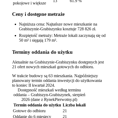
13
61.9 %
pokojowe i większe
Ceny i dostępne metraże
Najniższa cena: Najtańsze nowe mieszkanie na
Grabiszynie-Grabiszynku kosztuje 728 826 zł.
Rozpiętość metraży: Metraże lokali zaczynają się od
50 m² i sięgają 179 m².
Terminy oddania do użytku
Aktualnie na Grabiszynie-Grabiszynku dostępnych jest
21 ofert nowych mieszkań gotowych do odbioru.
W trakcie budowy są 63 mieszkania. Najpóźniejszy
planowany termin oddania inwestycji do użytkowania
to koniec II kwartał 2024.
Dostępność mieszkań według terminu
oddania – Grabiszyn-Grabiszynek, sierpień
2026
(dane z RynekPierwotny.pl)
Termin oddania do użytku
Liczba lokali
Gotowe do odbioru
21
Oddanie do 6 miesięcy
21