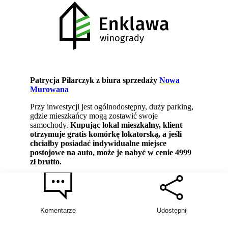
Patrycja Pilarczyk z biura sprzedaży
Nowa
Murowana
Przy inwestycji jest ogólnodostępny, duży parking,
gdzie mieszkańcy mogą zostawić swoje
samochody.
Kupując lokal mieszkalny, klient
otrzymuje gratis komórkę lokatorską, a jeśli
chciałby posiadać indywidualne miejsce
postojowe na auto, może je nabyć w cenie 4999
zł brutto.
Razem z budynkami mieszkalnymi są
przygotowywane drogi wewnętrzne z kostki
brukowej, chodniki, oświetlenie, elementy małej
architektury, będzie także plac zabaw.
Komentarze
Udostępnij
Udogodnieniem jest bliskość stacji PKP,