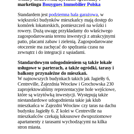
marketingu
Bouygues Immobilier Polska
Standardem jest
podziemna hala garażowa
, w
większości budynków mieszkańcy mają dostęp do
komórek lokatorskich, pomieszczeń na wózki i
rowery. Dużą uwagę przykładamy do właściwego
zagospodarowania terenu inwestycji z atrakcyjnymi
patio, placami zabaw i zielenią. Zagospodarowane
otoczenie ma zachęcać do spędzania czasu na
zewnątrz i do integracji z sąsiadami.
Standardowym udogodnieniem są także lokale
usługowe w parterach, a także ogródki, tarasy i
balkony przynależne do mieszkań.
W najnowszych budynkach takich jak Jagiełły 6,
Centreville, Zajezdnia Wrocław i Grochowska 230
zaprojektowaliśmy reprezentacyjne hole wejściowe,
które są wizytówką inwestycji. Występują także
niestandardowe udogodnienia takie jak klub
mieszkańca w Zajezdni Wrocław czy taras na dachu
budynku Jagiełły 6. Z kolei w Centreville na
mieszkańców czekają luksusowe dwupoziomowe
apartamenty z tarasami wychodzącymi na kilka
stron miasta.