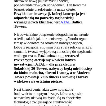
oferować nową jakość życia i szereg
ponadstandardowych udogodnień. Ten trend ma
bezpośrednie przełożenie na naszą ofertę.
Przykładem inwestycji, której koncepcja jest
odpowiedzią na potrzeby najbardziej
wymagających klientów, jest
ATAL
Baltica
Towers.
Niepowtarzalne połączenie udogodnień na terenie
osiedla, takich jak kort tenisowy, ogólnodostępne
tarasy widokowe na ostatnich kondygnacjach,
lobby z recepcją, siłownia oraz strefa relaksu wraz z
saunami, tworzą wyjątkową atmosferę do spędzania
wolnego czasu.
Rozbudowaną przestrzeń
rekreacyjną oferujemy w wielu innych
inwestycjach ATAL – dla przykładu w
Sokolskiej 30 Towers nabywcy będą mieli dostęp
do klubu malucha, siłowni i sauny, a w Modern
Tower powstaje klub fitness z siłownią i tarasy
widokowe na ostatnim piętrze.
Nasi klienci cenią także zrównoważone
budownictwo i optymalizacje, które w sposób
namacalny ułatwią im życie. Są to chociażby
technologie zwiększające efektywność