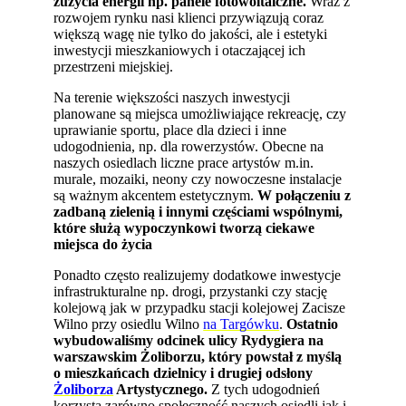
zużycia energii np. panele fotowoltaiczne.
Wraz z
rozwojem rynku nasi klienci przywiązują coraz
większą wagę nie tylko do jakości, ale i estetyki
inwestycji mieszkaniowych i otaczającej ich
przestrzeni miejskiej.
Na terenie większości naszych inwestycji
planowane są miejsca umożliwiające rekreację, czy
uprawianie sportu, place dla dzieci i inne
udogodnienia, np. dla rowerzystów. Obecne na
naszych osiedlach liczne prace artystów m.in.
murale, mozaiki, neony czy nowoczesne instalacje
są ważnym akcentem estetycznym.
W połączeniu z
zadbaną zielenią i innymi częściami wspólnymi,
które służą wypoczynkowi tworzą ciekawe
miejsca do życia
Ponadto często realizujemy dodatkowe inwestycje
infrastrukturalne np. drogi, przystanki czy stację
kolejową jak w przypadku stacji kolejowej Zacisze
Wilno przy osiedlu Wilno
na Targówku
.
Ostatnio
wybudowaliśmy odcinek ulicy Rydygiera na
warszawskim Żoliborzu, który powstał z myślą
o mieszkańcach dzielnicy i drugiej odsłony
Żoliborza
Artystycznego.
Z tych udogodnień
korzysta zarówno społeczność naszych osiedli jak i