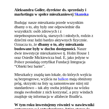
Aleksandra Goller, dyrektor ds. sprzedaży i
marketingu w spółce mieszkaniowej
Skanska
Budując nasze mieszkania przede wszystkim
dbamy o to, aby były one odpowiednie dla
wszystkich: osób zdrowych i z
niepełnosprawnością, starszych i młodych, rodzin z
dziećmi oraz ludzi bardzo aktywnych fizycznie.
Oznacza to, że
dbamy o to, aby mieszkania
budowane były w duchu dostępności.
Nasze
dwie inwestycje mieszkaniowe tj. Holm House 1
oraz Osiedle Mickiewicza bud. E, jako jedyne w
Polsce posiadają certyfikat Fundacji Integracja
“Obiekt bez barier”.
Mieszkańcy znajdą tam lokale, do których wejścia
są bezprogrowe, wyjścia na
balkon
mają obniżony
próg, skrzynki na listy są zamontowane niżej niż
standardowo – tak aby osoba jeżdżąca na wózku
mogła swobodnie z nich korzystać, a przy windach
znajduje się informacja w alfabecie Braille'a.
W tym roku inwestujemy również w nawiewniki