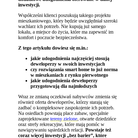
inwestycji.
Współcześni klienci poszukują takiego projektu
mieszkaniowego, który będzie uwzględniał szeroki
wachlarz ich potrzeb. Nie kupują już samego
lokalu, a miejsce do życia, które ma zapewnić im
komfort i poczucie bezpieczeństwa.
Z tego artykułu dowiesz się m.in.:
jakie udogodnienia najczęściej stosują
deweloperzy w swoich inwestycjach
czy rozwiązania smart home to już norma
w mieszkaniach z rynku pierwotnego
jakie udogodnienia deweloperzy
przygotowują dla najmłodszych
Wraz ze zmianą oczekiwań nabywców zmienia się
również oferta deweloperów, którzy starają się
zadbać o kompleksowe zaspokojenie ich potrzeb.
Na osiedlach powstają place zabaw, specjalnie
zaprojektowane
tereny zielone
, otwarte dziedzińce
oraz strefy rekreacyjne, które mają pomóc w
nawiązywaniu sąsiedzkich relacji.
Powstaje też
coraz więcej inwestycji „bez barier”, które