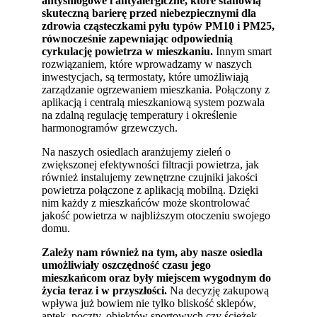
antysmogowe i antyalergiczne, które stanowią
skuteczną barierę przed niebezpiecznymi dla
zdrowia cząsteczkami pyłu typów PM10 i PM25,
równocześnie zapewniając odpowiednią
cyrkulację powietrza w mieszkaniu.
Innym smart
rozwiązaniem, które wprowadzamy w naszych
inwestycjach, są termostaty, które umożliwiają
zarządzanie ogrzewaniem mieszkania. Połączony z
aplikacją i centralą mieszkaniową system pozwala
na zdalną regulację temperatury i określenie
harmonogramów grzewczych.
Na naszych osiedlach aranżujemy zieleń o
zwiększonej efektywności filtracji powietrza, jak
również instalujemy zewnętrzne czujniki jakości
powietrza połączone z aplikacją mobilną. Dzięki
nim każdy z mieszkańców może skontrolować
jakość powietrza w najbliższym otoczeniu swojego
domu.
Zależy nam również na tym, aby nasze osiedla
umożliwiały oszczędność czasu jego
mieszkańcom oraz były miejscem wygodnym do
życia teraz i w przyszłości.
Na decyzję zakupową
wpływa już bowiem nie tylko bliskość sklepów,
aptek, poczty, obiektów sportowych czy ścieżek