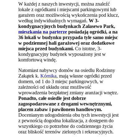
W każdej z naszych inwestycji, można znaleźć
lokale z ogródkami i miejscami parkingowymi lub
garażem oraz możliwością wykończenia pod klucz,
według indywidualnych wymagań.
W 3-
kondygnacyjnych budynkach Zalasewo Park,
mieszkania na parterze
posiadają ogródki, a na
36 lokali w budynku przypada tyle samo miejsc
w podziemnej hali garażowej oraz dodatkowe
miejsca przed budynkami.
Co istotne, 3-
kondygnacyjny budynek wyposażony jest w
komfortową windę.
Natomiast nabywcy domów na osiedlu Rodzinny
Zakątek k.
Kórnika
, mają własne ogródki przed
domem, od 1 do 3 miejsc parkingowych, w
zależności od układu oraz możliwość
wprowadzenia bezpłatnej zmiany aranżacji wnętrz.
Ponadto, całe osiedle jest dobrze
zagospodarowane z drogami wewnętrznymi,
placem zabaw i pawilonem handlowym.
Docenianym udogodnienia obu tych inwestycji jest
z pewnością dogodna lokalizacja, z dostępem do
wszystkiego co potrzebne do codziennego życia
oraz bliskość terenów zielonych i rekreacyjnych.