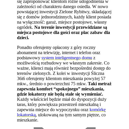
się zaproponować klientom różne udogodnienia w
zależności od charakteru danego osiedla. W nowo
powstającej inwestycji Zielone Rybitwy, składającej
się z domów jednorodzinnych, każdy klient posiada
na wyłączność: garaż, miejsce postojowe, własny
ogródek.
Na terenie inwestycji przewidziane są
miejsca postojowe dla gości oraz plac zabaw dla
dzieci.
Ponadto oferujemy opłacony z góry roczny
abonament na telewizję, internet i telefon oraz
podstawowy
system inteligentnego domu
z
możliwością rozbudowy we własnym zakresie. Co
ważne, klienci mają również bezpośredni dostęp do
terenów zielonych. Z kolei w inwestycji Śliczna
36i6 oferujemy klientom mieszkania powyżej 57
mkw., średnio o powierzchni 75 mkw.
Taki metraż
zapewnia komfort “spokojnego” mieszkania,
gdzie lokatorzy nie będą stale się wymieniać.
Każdy właściciel będzie miał do dyspozycji duży
taras, który powiększa przestrzeń mieszkalną i
zapewnia miejsce do wypoczynku oraz
komórkę
lokatorską
, ulokowaną na tym samym piętrze, co
mieszkanie.