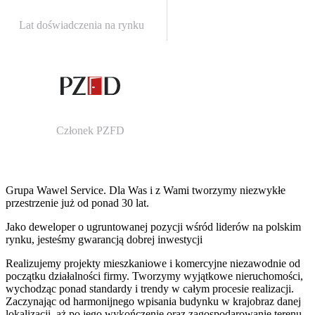
Lat doświadczenia na rynku
Członek PZFD
Grupa Wawel Service. Dla Was i z Wami tworzymy niezwykłe
przestrzenie już od ponad 30 lat.
Jako deweloper o ugruntowanej pozycji wśród liderów na polskim
rynku, jesteśmy gwarancją dobrej inwestycji
Realizujemy projekty mieszkaniowe i komercyjne niezawodnie od
początku działalności firmy. Tworzymy wyjątkowe nieruchomości,
wychodząc ponad standardy i trendy w całym procesie realizacji.
Zaczynając od harmonijnego wpisania budynku w krajobraz danej
lokalizacji, aż po jego wykończenie oraz zagospodarowanie terenu