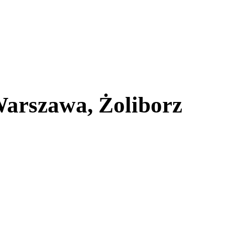
arszawa, Żoliborz