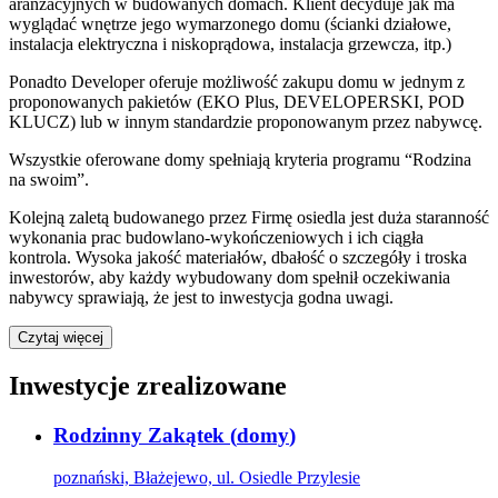
aranżacyjnych w budowanych domach. Klient decyduje jak ma
wyglądać wnętrze jego wymarzonego domu (ścianki działowe,
instalacja elektryczna i niskoprądowa, instalacja grzewcza, itp.)
Ponadto Developer oferuje możliwość zakupu domu w jednym z
proponowanych pakietów (EKO Plus, DEVELOPERSKI, POD
KLUCZ) lub w innym standardzie proponowanym przez nabywcę.
Wszystkie oferowane domy spełniają kryteria programu “Rodzina
na swoim”.
Kolejną zaletą budowanego przez Firmę osiedla jest duża staranność
wykonania prac budowlano-wykończeniowych i ich ciągła
kontrola. Wysoka jakość materiałów, dbałość o szczegóły i troska
inwestorów, aby każdy wybudowany dom spełnił oczekiwania
nabywcy sprawiają, że jest to inwestycja godna uwagi.
Czytaj więcej
Inwestycje zrealizowane
Rodzinny Zakątek
(
domy
)
poznański, Błażejewo, ul. Osiedle Przylesie