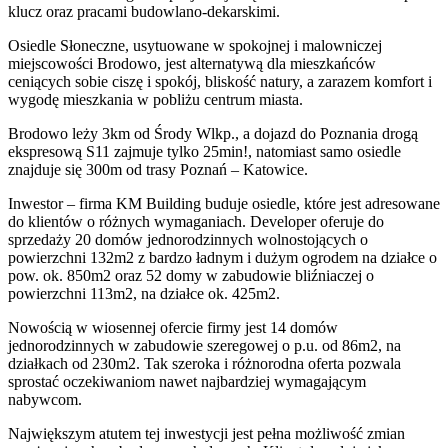
klucz oraz pracami budowlano-dekarskimi.
Osiedle Słoneczne, usytuowane w spokojnej i malowniczej
miejscowości Brodowo, jest alternatywą dla mieszkańców
ceniących sobie ciszę i spokój, bliskość natury, a zarazem komfort i
wygodę mieszkania w pobliżu centrum miasta.
Brodowo leży 3km od Środy Wlkp., a dojazd do Poznania drogą
ekspresową S11 zajmuje tylko 25min!, natomiast samo osiedle
znajduje się 300m od trasy Poznań – Katowice.
Inwestor – firma KM Building buduje osiedle, które jest adresowane
do klientów o różnych wymaganiach. Developer oferuje do
sprzedaży 20 domów jednorodzinnych wolnostojących o
powierzchni 132m2 z bardzo ładnym i dużym ogrodem na działce o
pow. ok. 850m2 oraz 52 domy w zabudowie bliźniaczej o
powierzchni 113m2, na działce ok. 425m2.
Nowością w wiosennej ofercie firmy jest 14 domów
jednorodzinnych w zabudowie szeregowej o p.u. od 86m2, na
działkach od 230m2. Tak szeroka i różnorodna oferta pozwala
sprostać oczekiwaniom nawet najbardziej wymagającym
nabywcom.
Największym atutem tej inwestycji jest pełna możliwość zmian