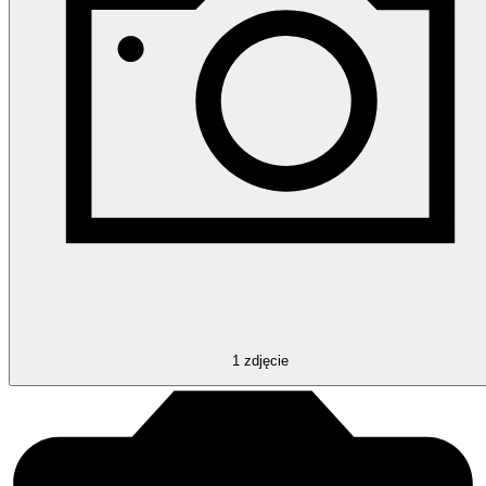
1
zdjęcie