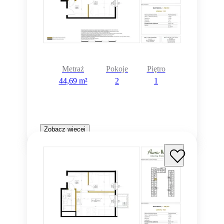
Metraż
Pokoje
Piętro
44,69 m²
2
1
Zobacz więcej