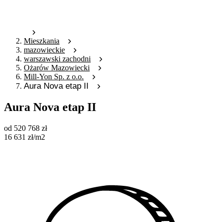
Mieszkania
mazowieckie
warszawski zachodni
Ożarów Mazowiecki
Mill-Yon Sp. z o.o.
Aura Nova etap II
Aura Nova etap II
od
520 768
zł
16 631
zł
/m2