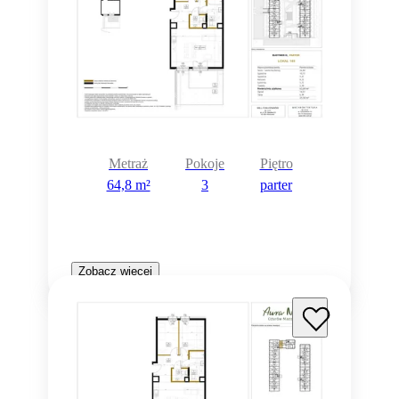
Metraż
Pokoje
Piętro
64,8 m²
3
parter
Zobacz więcej