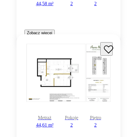
44,58 m²
2
2
Zobacz więcej
Metraż
Pokoje
Piętro
44,61 m²
2
2