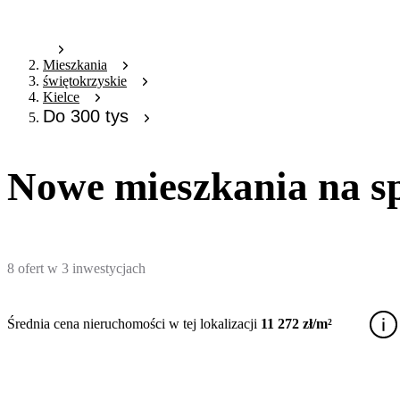
Mieszkania
świętokrzyskie
Kielce
Do 300 tys
Nowe mieszkania na sp
8
ofert
w
3
inwestycjach
Średnia cena nieruchomości w tej lokalizacji
11 272 zł/m²