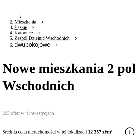
Mieszkania
śląskie
Katowice
Zespół Dzielnic Wschodnich
dwupokojowe
Nowe mieszkania 2 pok
Wschodnich
265
ofert
w
4
inwestycjach
Średnia cena nieruchomości w tej lokalizacji
12 357 zł/m²