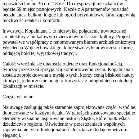
o powierzchni od 36 do 218 m². Do dyspozycji mieszkańców
będzie 69 miejsc postojowych. Każde z Apartamentów posiadać
będzie taras, balkon, loggie lub ogród przydomowy, które zapewnią
możliwość relaksu i komfortu.
Inwestycja Kopalniana 1 to niezwykłe połączenie nowoczesnej
architektury z unikatowym dziedzictwem śląskiej kultury. Projekt
powstał we współpracy z renomowanym biurem architektonicznym
Wojciecha Wojciechowskiego, które stworzyło nowoczesną formę,
oddającą hołd tej wyjątkowej tradycji.
Całość wyróżnia się dbałością o detale oraz funkcjonalnością,
tworząc przestrzeń sprzyjającą komfortowemu życiu. Kopalniana 1
została zaprojektowana z myślą o tych, którzy cenią bliskość natury
i tradycji, jednocześnie pragnąc korzystać z udogodnień centralnej
lokalizacji w mieście.
Części wspólne
Na uwagę zasługują także starannie zaprojektowane części wspólne,
dopracowane w każdym detalu. W garażach zastosowano specjalne
elementy wizualne inspirowane historią Śląska, które podkreślają
dziedzictwo regionu. Oświetlenie w przestrzeniach wspólnych
zapewnia nie tylko funkcjonalność, lecz także dodaje wnętrzom
elegancji.