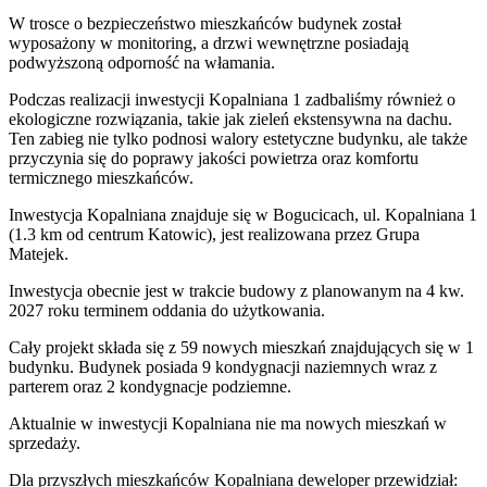
W trosce o bezpieczeństwo mieszkańców budynek został
wyposażony w monitoring, a drzwi wewnętrzne posiadają
podwyższoną odporność na włamania.
Podczas realizacji inwestycji Kopalniana 1 zadbaliśmy również o
ekologiczne rozwiązania, takie jak zieleń ekstensywna na dachu.
Ten zabieg nie tylko podnosi walory estetyczne budynku, ale także
przyczynia się do poprawy jakości powietrza oraz komfortu
termicznego mieszkańców.
Inwestycja Kopalniana znajduje się w Bogucicach, ul. Kopalniana 1
(1.3 km od centrum Katowic), jest realizowana przez Grupa
Matejek.
Inwestycja obecnie jest w trakcie budowy z planowanym na 4 kw.
2027 roku terminem oddania do użytkowania.
Cały projekt składa się z 59 nowych mieszkań znajdujących się w 1
budynku. Budynek posiada 9 kondygnacji naziemnych wraz z
parterem oraz 2 kondygnacje podziemne.
Aktualnie w inwestycji
Kopalniana
nie ma nowych mieszkań w
sprzedaży.
Dla przyszłych mieszkańców Kopalniana deweloper przewidział: