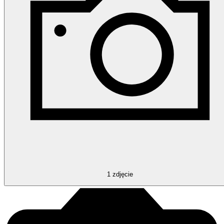
1
zdjęcie