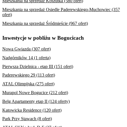
Mieszkania na sprzedaż Koszutka (580 ofert)
Mieszkania na sprzedaż Osiedle Paderewskiego-Muchowiec (357
ofert)
Mieszkania na sprzedaż Śródmieście (967 ofert)
Inwestycje w pobliżu w Bogucicach
Nowa Gwiazda (307 ofert)
Nadgórników 14 (1 oferta)
Pierwsza Dzielnica - etap III (151 ofert)
Paderewskiego 29 (113 ofert)
ATAL Olimpijska (275 ofert)
Murapol Nowe Bogucice (212 ofert)
Belg Apartamenty etap II (124 oferty)
Katowicka Residence (120 ofert)
Park Przy Stawach (8 ofert)