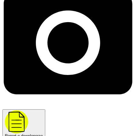
Raport o deweloperze