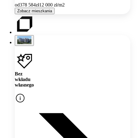
od
378 584
zł
12 000
zł/m2
Zobacz mieszkania
Bez
wkładu
własnego