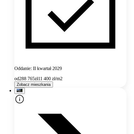
Oddanie: II kwartał 2029
od
288 765
zł
11 400
zł/m2
Zobacz mieszkania