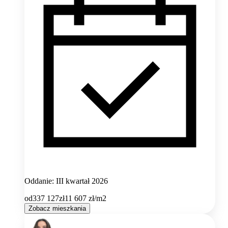
Oddanie: III kwartał 2026
od
337 127
zł
11 607
zł/m2
Zobacz mieszkania