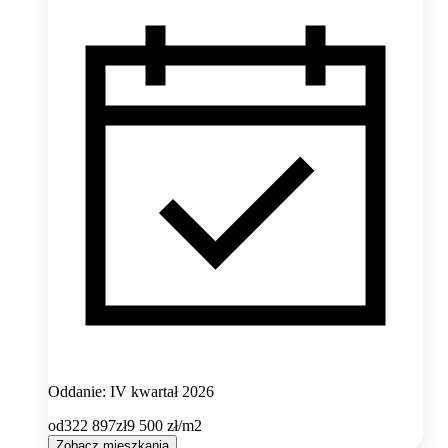
Oddanie: IV kwartał 2026
od
322 897
zł
9 500
zł/m2
Zobacz mieszkania