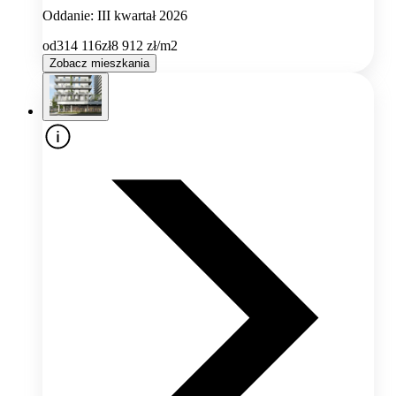
Oddanie: III kwartał 2026
od
314 116
zł
8 912
zł/m2
Zobacz mieszkania