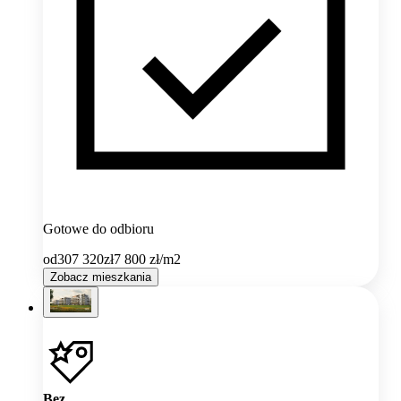
Gotowe do odbioru
od
307 320
zł
7 800
zł/m2
Zobacz mieszkania
Bez