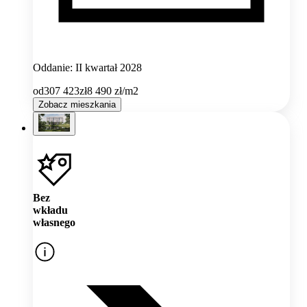
Oddanie: II kwartał 2028
od
307 423
zł
8 490
zł/m2
Zobacz mieszkania
Bez
wkładu
własnego