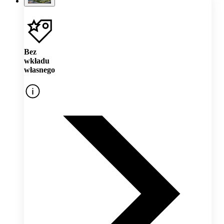
Bez
wkładu
własnego