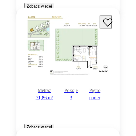
Zobacz więcej
Metraż
Pokoje
Piętro
71,86 m²
3
parter
Zobacz więcej