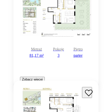
Metraż
Pokoje
Piętro
81,17 m²
3
parter
Zobacz więcej