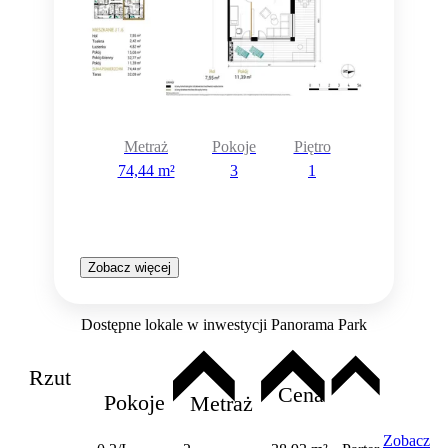
Metraż
Pokoje
Piętro
74,44 m²
3
1
Zobacz więcej
Dostępne lokale w inwestycji Panorama Park
Rzut
Cena
Pokoje
Metraż
Zobacz