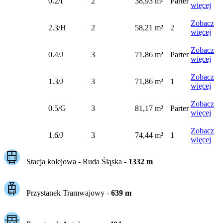
0.2/I
2
38,93 m²
Parter
więcej
Zobacz
2.3/H
2
58,21 m²
2
więcej
Zobacz
0.4/J
3
71,86 m²
Parter
więcej
Zobacz
1.3/J
3
71,86 m²
1
więcej
Zobacz
0.5/G
3
81,17 m²
Parter
więcej
Zobacz
1.6/J
3
74,44 m²
1
więcej
Stacja kolejowa -
Ruda Śląska
-
1332
m
Przystanek Tramwajowy
-
639
m