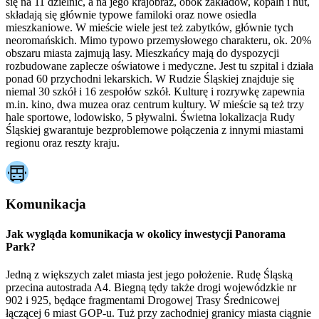
się na 11 dzielnic, a na jego krajobraz, obok zakładów, kopalń i hut,
składają się głównie typowe familoki oraz nowe osiedla
mieszkaniowe. W mieście wiele jest też zabytków, głównie tych
neoromańskich. Mimo typowo przemysłowego charakteru, ok. 20%
obszaru miasta zajmują lasy. Mieszkańcy mają do dyspozycji
rozbudowane zaplecze oświatowe i medyczne. Jest tu szpital i działa
ponad 60 przychodni lekarskich. W Rudzie Śląskiej znajduje się
niemal 30 szkół i 16 zespołów szkół. Kulturę i rozrywkę zapewnia
m.in. kino, dwa muzea oraz centrum kultury. W mieście są też trzy
hale sportowe, lodowisko, 5 pływalni. Świetna lokalizacja Rudy
Śląskiej gwarantuje bezproblemowe połączenia z innymi miastami
regionu oraz reszty kraju.
Komunikacja
Jak wygląda komunikacja w okolicy inwestycji Panorama
Park?
Jedną z większych zalet miasta jest jego położenie. Rudę Śląską
przecina autostrada A4. Biegną tędy także drogi wojewódzkie nr
902 i 925, będące fragmentami Drogowej Trasy Średnicowej
łączącej 6 miast GOP-u. Tuż przy zachodniej granicy miasta ciągnie