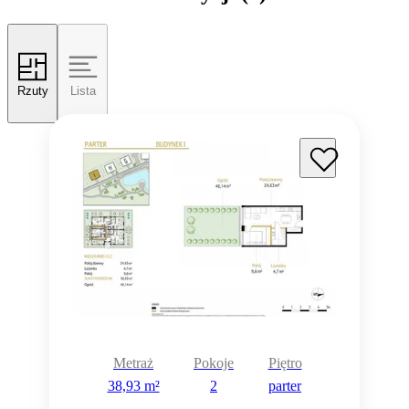
Rzuty
Lista
Metraż
Pokoje
Piętro
38,93 m²
2
parter