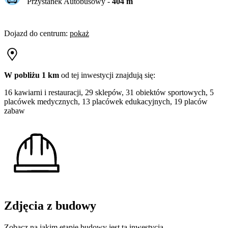
Przystanek Autobusowy
-
404
m
Dojazd do centrum
:
pokaż
W pobliżu 1 km
od tej
inwestycji
znajdują się:
16 kawiarni i restauracji, 29 sklepów, 31 obiektów sportowych, 5
placówek medycznych, 13 placówek edukacyjnych, 19 placów
zabaw
Zdjęcia z budowy
Zobacz na jakim etapie budowy jest ta inwestycja