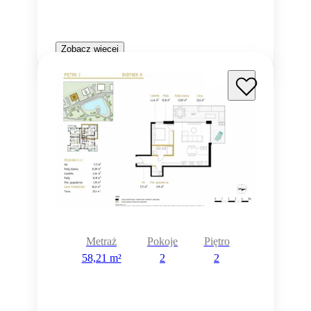
Zobacz więcej
Metraż
Pokoje
Piętro
58,21 m²
2
2