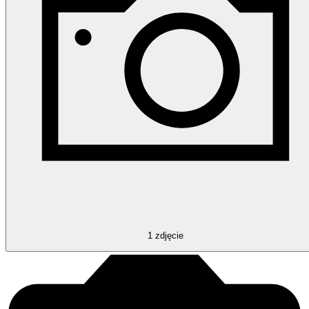
1
zdjęcie