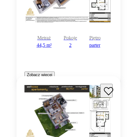
Metraż
Pokoje
Piętro
44,5 m²
2
parter
Zobacz więcej