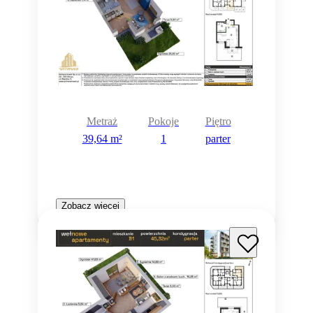
Metraż
Pokoje
Piętro
39,64 m²
1
parter
Zobacz więcej