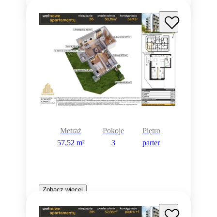
Metraż
Pokoje
Piętro
57,52 m²
3
parter
Zobacz więcej