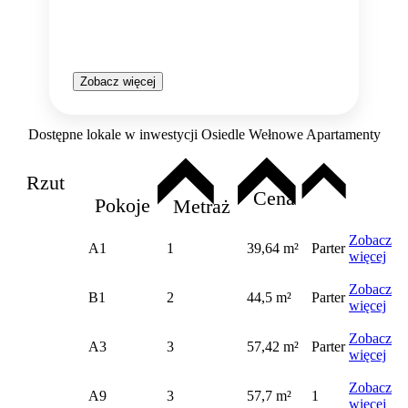
Zobacz więcej
Dostępne lokale w inwestycji Osiedle Wełnowe Apartamenty
Rzut
Cena
Pokoje
Metraż
Zobacz
A1
1
39,64 m²
Parter
więcej
Zobacz
B1
2
44,5 m²
Parter
więcej
Zobacz
A3
3
57,42 m²
Parter
więcej
Zobacz
A9
3
57,7 m²
1
więcej