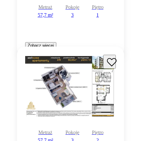
Metraż
Pokoje
Piętro
57,7 m²
3
1
Zobacz więcej
Metraż
Pokoje
Piętro
57,7 m²
3
2