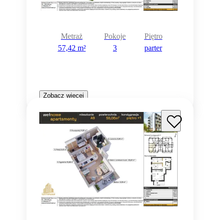
Metraż
Pokoje
Piętro
57,42 m²
3
parter
Zobacz więcej