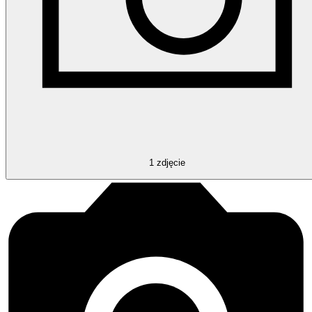
1
zdjęcie