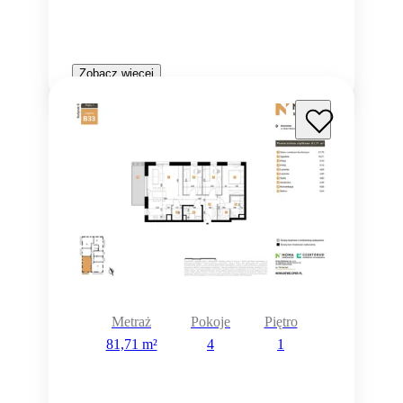
Zobacz więcej
Metraż
Pokoje
Piętro
81,71 m²
4
1