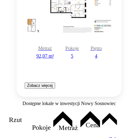
Metraż
Pokoje
Piętro
92,07 m²
5
4
Zobacz więcej
Dostępne lokale w inwestycji Nowy Sosnowiec
Rzut
Cena
Pokoje
Metraż