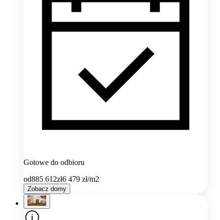
Gotowe do odbioru
od
885 612
zł
6 479
zł/m2
Zobacz domy