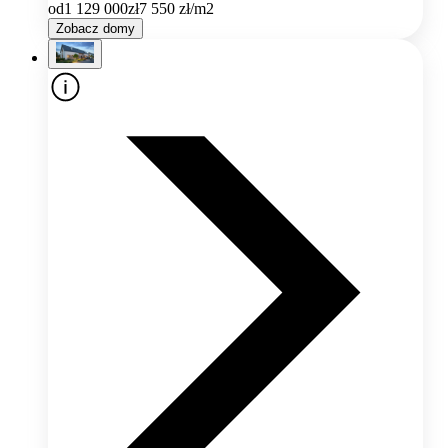
od
1 129 000
zł
7 550
zł/m2
Zobacz domy