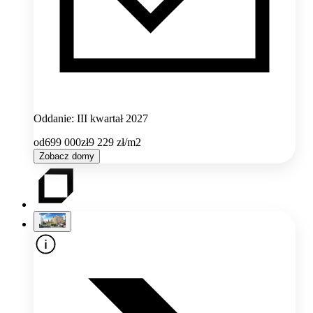
Oddanie: III kwartał 2027
od
699 000
zł
9 229
zł/m2
Zobacz domy