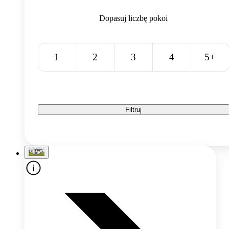
Dopasuj liczbę pokoi
1
2
3
4
5+
Filtruj