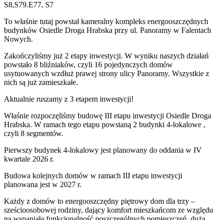
S8,S79.E77, S7
To właśnie tutaj powstał kameralny kompleks energooszczędnych
budynków Osiedle Droga Hrabska przy ul. Panoramy w Falentach
Nowych.
Zakończyliśmy już 2 etapy inwestycji. W wyniku naszych działań
powstało 8 bliźniaków, czyli 16 pojedynczych domów
usytuowanych wzdłuż prawej strony ulicy Panoramy. Wszystkie z
nich są już zamieszkałe.
Aktualnie ruszamy z 3 etapem inwestycji!
Właśnie rozpoczęliśmy budowę III etapu inwestycji Osiedle Droga
Hrabska. W ramach tego etapu powstaną 2 budynki 4-lokalowe ,
czyli 8 segmentów.
Pierwszy budynek 4-lokalowy jest planowany do oddania w IV
kwartale 2026 r.
Budowa kolejnych domów w ramach III etapu inwestycji
planowana jest w 2027 r.
Każdy z domów to energooszczędny piętrowy dom dla trzy –
sześcioosobowej rodziny, dający komfort mieszkańcom ze względu
na wspaniałą funkcjonalność poszczególnych pomieszczeń, dużą