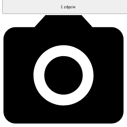
1
zdjęcie