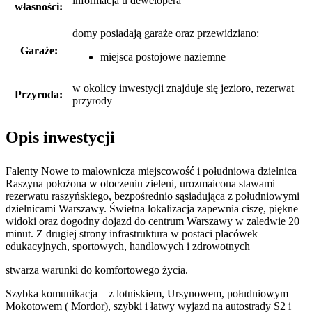
informacja u dewelopera
własności:
domy posiadają garaże
oraz
przewidziano:
Garaże:
miejsca postojowe naziemne
w okolicy inwestycji znajduje się jezioro, rezerwat
Przyroda:
przyrody
Opis inwestycji
Falenty Nowe to malownicza miejscowość i południowa dzielnica
Raszyna położona w otoczeniu zieleni, urozmaicona stawami
rezerwatu raszyńskiego, bezpośrednio sąsiadująca z południowymi
dzielnicami Warszawy. Świetna lokalizacja zapewnia ciszę, piękne
widoki oraz dogodny dojazd do centrum Warszawy w zaledwie 20
minut. Z drugiej strony infrastruktura w postaci placówek
edukacyjnych, sportowych, handlowych i zdrowotnych
stwarza warunki do komfortowego życia.
Szybka komunikacja – z lotniskiem, Ursynowem, południowym
Mokotowem ( Mordor), szybki i łatwy wyjazd na autostrady S2 i