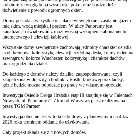
kubaturę ze względu na wysokości pokoi oraz bardzo duże
doświetlenie z powodu ogromnych okien.
Domy posiadają wszystkie instalacje wewnętrzne , zasilanie gazem
miejskim, wodą miejską i prądem. W ulicy Panoramy jest
kanalizacja i światłowód z możliwością wykupienia abonamentu
internetowego i telewizji kablowej.
Wszystkie domy zewnętrznie zachowają jednolity charakter osiedla,
czyli kremową kolorystykę elewacji, ozdobną deskę i ramy okien na
zewnątrz w kolorze Winchester, kolorystykę i charakter dachów
oraz ogrodzenia działek.
Do każdego z domów należy działka, zagospodarowana, czyli
zaopatrzona w dojazdy, chodniki z kostki brukowej oraz tarasy,
gdzie będzie można odpocząć po pracy we własnym ogrodzie.
Inwestycja Osiedle Droga Hrabska etap III znajduje się w Falentach
Nowych, ul. Panoramy (1.7 km od Warszawy), jest realizowana
przez TGM Partner.
Inwestycja obecnie jest w trakcie budowy z planowanym na 4 kw.
2026 roku terminem oddania do użytkowania
Cały projekt składa się z
4 nowych domów
.