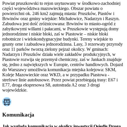
Powiat pruszkowski to rejon usytuowany w środkowo-zachodniej
części województwa mazowieckiego. Obszar powiatu o
powierzchni ok. 246 km2 zajmują miasta: Pruszków, Piastów i
Brwinów oraz gminy wiejskie: Michałowice, Nadarzyn i Raszyn.
Zabudowa jest dość zróżnicowana: Brwinów to miasto-ogród z
zabytkowymi willami i pałacami, w Pruszkowie występują domy
jednorodzinne i niskie bloki, zaś w Piastowie – niskie bloki
robotnicze i wielokondygnacyjne budynki. Tereny wiejskie to
grunty orne i zabudowa jednorodzinna. Lasy, 3 rezerwaty przyrody
oraz 11 parków tworzą zielony pejzaż okolicy. W gminach:
Nadarzyn i Pruszków działa wiele zakładów produkcyjnych, w
Piastowie rozwija się przemysł chemiczny, zaś w Jankach znajduje
się, jedno z największych w Europie, centrów handlowych. Dojazd
do Warszawy umożliwia komunikacja miejska kolejowa: SKM,
Koleje Mazowieckie oraz WKD, a w przypadku Piastowa -
strefowe linie autobusowe. Przez powiat przebiegają trasy: E67 i
E77, droga ekspresowa S8, autostrada A2 oraz 3 drogi
wojewódzkie.
Komunikacja
Jak wygląda komunikacja w okolicy inwestycji Osiedle Droga