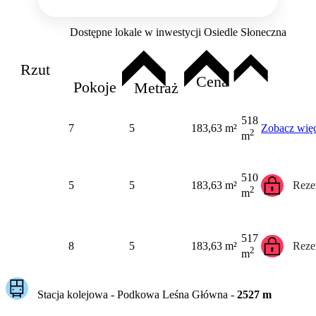
Dostępne lokale w inwestycji Osiedle Słoneczna
Rzut
Cena
Pokoje
Metraż
518
7
5
183,63 m²
Zobacz więc
2
m
510
5
5
183,63 m²
Reze
2
m
517
8
5
183,63 m²
Reze
2
m
Stacja kolejowa -
Podkowa Leśna Główna
-
2527
m