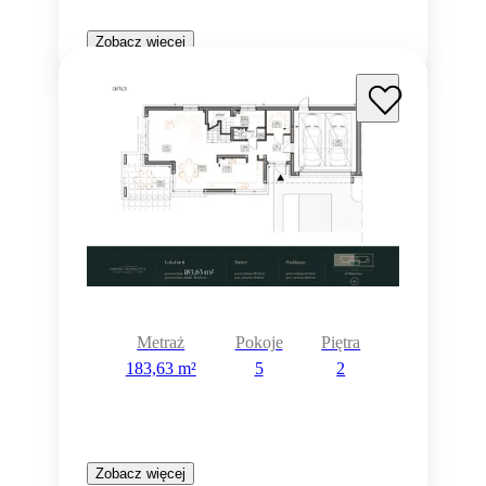
Zobacz więcej
Rezerwacja
Metraż
Pokoje
Piętra
183,63 m²
5
2
Zobacz więcej