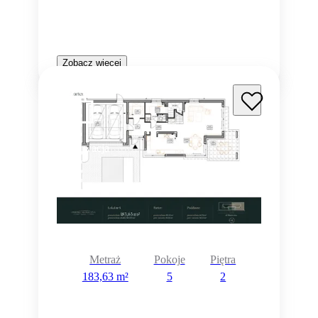
Zobacz więcej
Rezerwacja
Metraż
Pokoje
Piętra
183,63 m²
5
2