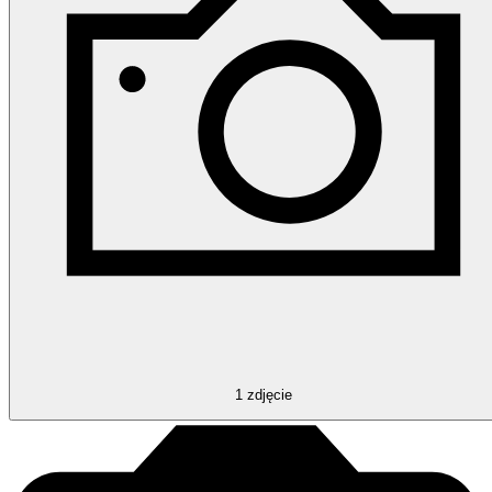
1
zdjęcie