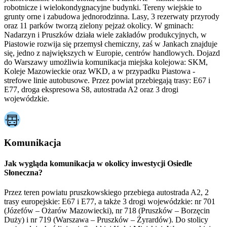
robotnicze i wielokondygnacyjne budynki. Tereny wiejskie to
grunty orne i zabudowa jednorodzinna. Lasy, 3 rezerwaty przyrody
oraz 11 parków tworzą zielony pejzaż okolicy. W gminach:
Nadarzyn i Pruszków działa wiele zakładów produkcyjnych, w
Piastowie rozwija się przemysł chemiczny, zaś w Jankach znajduje
się, jedno z największych w Europie, centrów handlowych. Dojazd
do Warszawy umożliwia komunikacja miejska kolejowa: SKM,
Koleje Mazowieckie oraz WKD, a w przypadku Piastowa -
strefowe linie autobusowe. Przez powiat przebiegają trasy: E67 i
E77, droga ekspresowa S8, autostrada A2 oraz 3 drogi
wojewódzkie.
Komunikacja
Jak wygląda komunikacja w okolicy inwestycji Osiedle
Słoneczna?
Przez teren powiatu pruszkowskiego przebiega autostrada A2, 2
trasy europejskie: E67 i E77, a także 3 drogi wojewódzkie: nr 701
(Józefów – Ożarów Mazowiecki), nr 718 (Pruszków – Borzęcin
Duży) i nr 719 (Warszawa – Pruszków – Żyrardów). Do stolicy