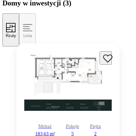
Domy w inwestycji
(3)
Rzuty
Lista
Metraż
Pokoje
Piętra
183,63 m²
5
2