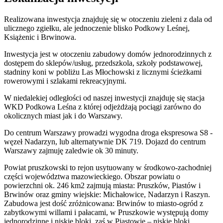
Realizowana inwestycja znajduję się w otoczeniu zieleni z dala od
ulicznego zgiełku, ale jednoczenie blisko Podkowy Leśnej,
Książenic i Brwinowa.
Inwestycja jest w otoczeniu zabudowy domów jednorodzinnych z
dostępem do sklepów/usług, przedszkola, szkoły podstawowej,
stadniny koni w pobliżu Las Młochowski z licznymi ścieżkami
rowerowymi i szlakami rekreacyjnymi.
W niedalekiej odległości od naszej inwestycji znajduję się stacja
WKD Podkowa Leśna z której odjeżdżają pociągi zarówno do
okolicznych miast jak i do Warszawy.
Do centrum Warszawy prowadzi wygodna droga ekspresowa S8 -
węzeł Nadarzyn, lub alternatywnie DK 719. Dojazd do centrum
Warszawy zajmuję zaledwie ok 30 minuty.
Powiat pruszkowski to rejon usytuowany w środkowo-zachodniej
części województwa mazowieckiego. Obszar powiatu o
powierzchni ok. 246 km2 zajmują miasta: Pruszków, Piastów i
Brwinów oraz gminy wiejskie: Michałowice, Nadarzyn i Raszyn.
Zabudowa jest dość zróżnicowana: Brwinów to miasto-ogród z
zabytkowymi willami i pałacami, w Pruszkowie występują domy
jednorodzinne i niskie bloki, zaś w Piastowie – niskie bloki