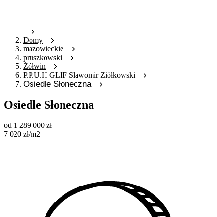
Domy
mazowieckie
pruszkowski
Żółwin
P.P.U.H GLIF Sławomir Ziółkowski
Osiedle Słoneczna
Osiedle Słoneczna
od
1 289 000
zł
7 020
zł
/m2