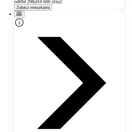
od
694 298
zł
10 600
zł/m2
Zobacz mieszkania