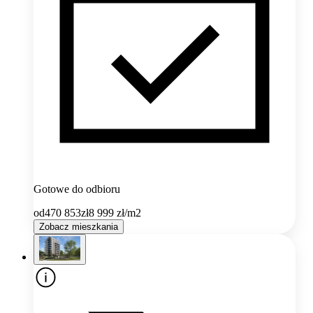
Gotowe do odbioru
od
470 853
zł
8 999
zł/m2
Zobacz mieszkania