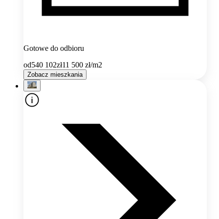
Gotowe do odbioru
od
540 102
zł
11 500
zł/m2
Zobacz mieszkania