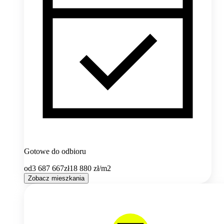
Gotowe do odbioru
od
3 687 667
zł
18 880
zł/m2
Zobacz mieszkania