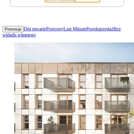
Dni otwarte
Przeceny
Last Minute
Przedsprzedaż
Bez
Promocje
wkładu własnego