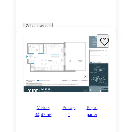
Zobacz więcej
Metraż
Pokoje
Piętro
34,47 m²
1
parter