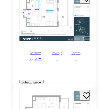
Metraż
Pokoje
Piętro
33,84 m²
1
1
Zobacz więcej