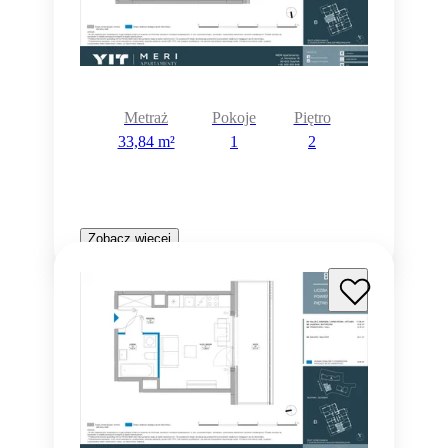
Metraż
Pokoje
Piętro
33,84 m²
1
2
Zobacz więcej