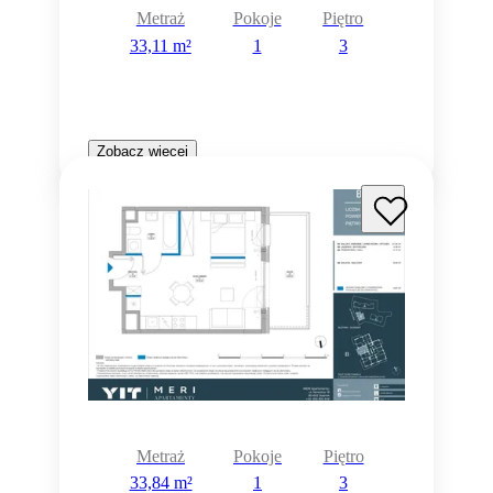
Metraż
Pokoje
Piętro
33,11 m²
1
3
Zobacz więcej
Metraż
Pokoje
Piętro
33,84 m²
1
3