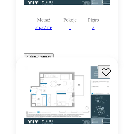
Metraż
Pokoje
Piętro
25,27 m²
1
3
Zobacz więcej