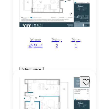
Metraż
Pokoje
Piętro
49,53 m²
2
1
Zobacz więcej