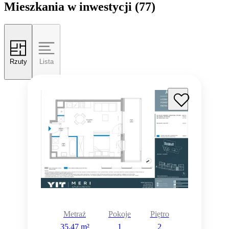
Mieszkania w inwestycji
(77)
Rzuty
Lista
Metraż
Pokoje
Piętro
35,47 m²
1
2