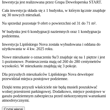
Inwestycja
jest realizowana
przez
Grupa Deweloperska START.
Cała inwestycja składa się z
1
budynku
,
w którym
łącznie znajduje
się 30 nowych mieszkań.
Na sprzedaż pozostaje 9 ofert o powierzchni od 31 do 71 m².
W budynku jest 6 kondygnacji naziemnych
oraz 1 kondygnacja
podziemna.
Inwestycja Lipińskiego Nova została wybudowana i oddana do
użytkowania w 4 kw. 2025 roku
.
Nowe mieszkanie
o oznaczeniu
9a/3
znajduje się na 1 piętrze
i jest
1
-poziomow
e
. Pomieszczenia mają
od 260 do 280
centymetrów
wysokości. W
mieszkaniu
znajdują
się
3
pokoje
.
Dla przyszłych mieszkańców
Lipińskiego Nova
deweloper
przewidział
miejsca postojowe podziemne
.
Dzięki temu przyszli właściciele nie będą musieli poszukiwać
wolnej przestrzeni parkingowej.
Dodatkowo, miejsce postojowe w
garażu podziemnym zabezpiecza przed niekorzystnymi warunkami
atmosferycznymi.
Czytaj więcej