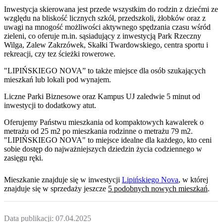
Inwestycja skierowana jest przede wszystkim do rodzin z dziećmi ze
względu na bliskość licznych szkół, przedszkoli, żłobków oraz z
uwagi na mnogość możliwości aktywnego spędzania czasu wśród
zieleni, co oferuje m.in. sąsiadujący z inwestycją Park Rzeczny
Wilga, Zalew Zakrzówek, Skałki Twardowskiego, centra sportu i
rekreacji, czy tez ścieżki rowerowe.
"LIPIŃSKIEGO NOVA” to także miejsce dla osób szukających
mieszkań lub lokali pod wynajem.
Liczne Parki Biznesowe oraz Kampus UJ zaledwie 5 minut od
inwestycji to dodatkowy atut.
Oferujemy Państwu mieszkania od kompaktowych kawalerek o
metrażu od 25 m2 po mieszkania rodzinne o metrażu 79 m2.
"LIPIŃSKIEGO NOVA" to miejsce idealne dla każdego, kto ceni
sobie dostęp do najważniejszych dziedzin życia codziennego w
zasięgu ręki.
Mieszkanie
znajduje się w inwestycji
Lipińskiego Nova
, w której
znajduje
się w sprzedaży jeszcze
5
podobnych nowych mieszkań
.
Data publikacji:
07.04.2025