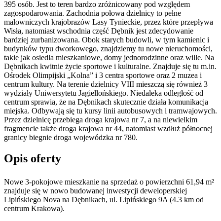
395 osób. Jest to teren bardzo zróżnicowany pod względem
zagospodarowania. Zachodnia połowa dzielnicy to pełne
malowniczych krajobrazów Lasy Tynieckie, przez które przepływa
Wisła, natomiast wschodnia część Dębnik jest zdecydowanie
bardziej zurbanizowana. Obok starych budowli, w tym kamienic i
budynków typu dworkowego, znajdziemy tu nowe nieruchomości,
takie jak osiedla mieszkaniowe, domy jednorodzinne oraz wille. Na
Dębnikach kwitnie życie sportowe i kulturalne. Znajduje się tu m.in.
Ośrodek Olimpijski „Kolna” i 3 centra sportowe oraz 2 muzea i
centrum kultury. Na terenie dzielnicy VIII mieszczą się również 3
wydziały Uniwersytetu Jagiellońskiego. Niedaleka odległość od
centrum sprawia, że na Dębnikach skutecznie działa komunikacja
miejska. Odbywają się tu kursy linii autobusowych i tramwajowych.
Przez dzielnicę przebiega droga krajowa nr 7, a na niewielkim
fragmencie także droga krajowa nr 44, natomiast wzdłuż północnej
granicy biegnie droga wojewódzka nr 780.
Opis oferty
Nowe 3-pokojowe mieszkanie na sprzedaż o powierzchni 61,94 m²
znajduje się w nowo
budowanej
inwestycji deweloperskiej
Lipińskiego Nova
na Dębnikach
,
ul. Lipińskiego
9A
(4.3 km od
centrum Krakowa).