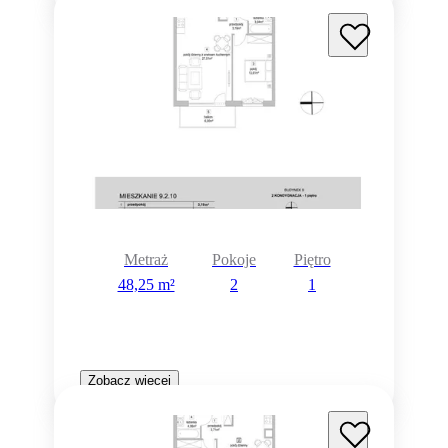
Metraż
Pokoje
Piętro
48,25 m²
2
1
Zobacz więcej