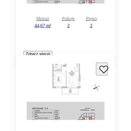
Metraż
Pokoje
Piętro
44,67 m²
2
2
Zobacz więcej