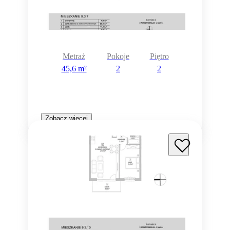
Metraż
Pokoje
Piętro
45,6 m²
2
2
Zobacz więcej