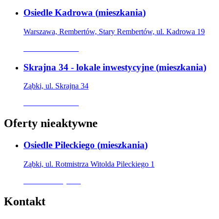
Osiedle Kadrowa
(
mieszkania
)
Warszawa, Rembertów, Stary Rembertów, ul. Kadrowa 19
Oferta archiwalna
Skrajna 34 - lokale inwestycyjne
(
mieszkania
)
Ząbki, ul. Skrajna 34
Oferta archiwalna
Oferty nieaktywne
Osiedle Pileckiego
(
mieszkania
)
Ząbki, ul. Rotmistrza Witolda Pileckiego 1
Oferta nieaktywna
Kontakt