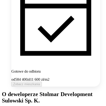
Gotowe do odbioru
od
584 400
zł
11 600
zł/m2
Zobacz mieszkania
O deweloperze Stolmar Development
Sulowski Sp. K.