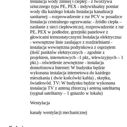
Instalacja wody zimnej i ciepłej: - z tworzywa
sztucznego typu PE, PEX - indywidualny pomiar
wody dla każdego lokalu Instalacja kanalizacji
sanitarnej: - rozprowadzenie z rur PCV w posadzce
Instalacja centralnego ogrzewania: - źródło ciepła –
zasilanie z sieci ciepłowniczej, rozprowadzenie z rur
PE, PEX w podłodze, grzejniki panelowe z
głowicami termostatycznymi Instalacja elektryczna:
- wewnętrzne linie zasilające z rozdzielniami -
instalacja wewnętrzna podtynkowa z osprzętem
(ilość punktów elektrycznych – zgodnie z
projektem, internetowych –1 pkt., telewizyjnych – 1
pkt.) - oświetlenie zewnętrzne - instalacja
domofonowa Internet: W budynku będzie
wykonana instalacja internetowa do każdego
mieszkania ( dwie końcówki kabla) , skrętka,
światłowód. TV: W budynku będzie wykonana
instalacja TV z anteną zbiorczą i anteną satelitarną
(sygnał satelitarny – 1 gniazdo w lokalu)
Wentylacja
kanały wentylacji mechanicznej