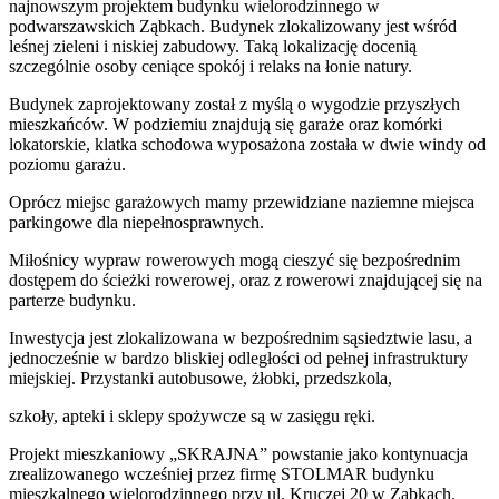
najnowszym projektem budynku wielorodzinnego w
podwarszawskich Ząbkach. Budynek zlokalizowany jest wśród
leśnej zieleni i niskiej zabudowy. Taką lokalizację docenią
szczególnie osoby ceniące spokój i relaks na łonie natury.
Budynek zaprojektowany został z myślą o wygodzie przyszłych
mieszkańców. W podziemiu znajdują się garaże oraz komórki
lokatorskie, klatka schodowa wyposażona została w dwie windy od
poziomu garażu.
Oprócz miejsc garażowych mamy przewidziane naziemne miejsca
parkingowe dla niepełnosprawnych.
Miłośnicy wypraw rowerowych mogą cieszyć się bezpośrednim
dostępem do ścieżki rowerowej, oraz z rowerowi znajdującej się na
parterze budynku.
Inwestycja jest zlokalizowana w bezpośrednim sąsiedztwie lasu, a
jednocześnie w bardzo bliskiej odległości od pełnej infrastruktury
miejskiej. Przystanki autobusowe, żłobki, przedszkola,
szkoły, apteki i sklepy spożywcze są w zasięgu ręki.
Projekt mieszkaniowy „SKRAJNA” powstanie jako kontynuacja
zrealizowanego wcześniej przez firmę STOLMAR budynku
mieszkalnego wielorodzinnego przy ul. Kruczej 20 w Ząbkach.