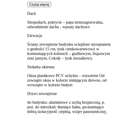
Czytaj więcej
Dach
Stropodach, pokrycie – papa termozgrzewalna,
odwodnienie dachu - wpusty dachowe
Elewacja
Ściany zewnętrzne budynku ocieplone styropianem
o grubości 15 cm, tynk cienkowarstwowy w
kontrastujących kolorach – grafitowym, brązowym
oraz jasnym, Cokoły – tynk mozaikowy.
Stolarka okienna
Okna plastikowe PCV uchylno – rozwierne Od
zewnątrz okna w kolorze imitującym drewno, od
wewnątrz w kolorze białym
Drzwi zewnętrzne
do budynku: aluminiowe z szybą bezpieczną, p.
poż. do mieszkań: tłumiące hałas, gwarantujące
dobrą izolacyjność cieplną, wizjer panoramiczny,