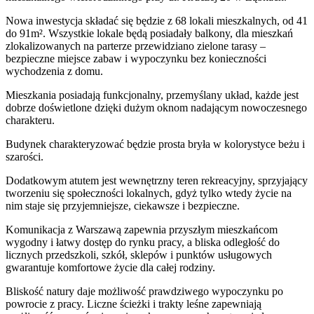
Nowa inwestycja składać się będzie z 68 lokali mieszkalnych, od 41
do 91m². Wszystkie lokale będą posiadały balkony, dla mieszkań
zlokalizowanych na parterze przewidziano zielone tarasy –
bezpieczne miejsce zabaw i wypoczynku bez konieczności
wychodzenia z domu.
Mieszkania posiadają funkcjonalny, przemyślany układ, każde jest
dobrze doświetlone dzięki dużym oknom nadającym nowoczesnego
charakteru.
Budynek charakteryzować będzie prosta bryła w kolorystyce beżu i
szarości.
Dodatkowym atutem jest wewnętrzny teren rekreacyjny, sprzyjający
tworzeniu się społeczności lokalnych, gdyż tylko wtedy życie na
nim staje się przyjemniejsze, ciekawsze i bezpieczne.
Komunikacja z Warszawą zapewnia przyszłym mieszkańcom
wygodny i łatwy dostęp do rynku pracy, a bliska odległość do
licznych przedszkoli, szkół, sklepów i punktów usługowych
gwarantuje komfortowe życie dla całej rodziny.
Bliskość natury daje możliwość prawdziwego wypoczynku po
powrocie z pracy. Liczne ścieżki i trakty leśne zapewniają