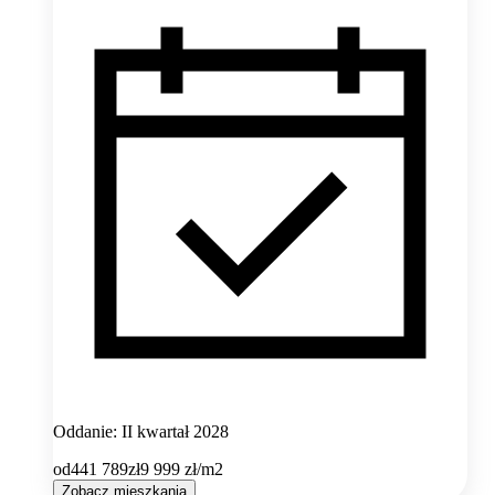
Oddanie: II kwartał 2028
od
441 789
zł
9 999
zł/m2
Zobacz mieszkania