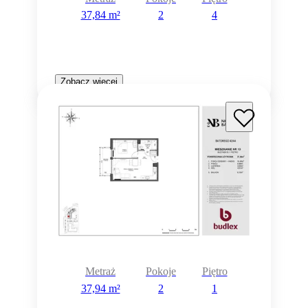
37,84 m²
2
4
Zobacz więcej
Metraż
Pokoje
Piętro
37,94 m²
2
1