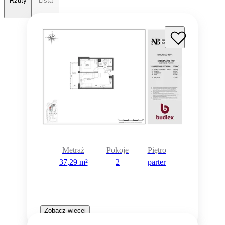
Rzuty
Lista
Metraż
Pokoje
Piętro
37,29 m²
2
parter
Zobacz więcej