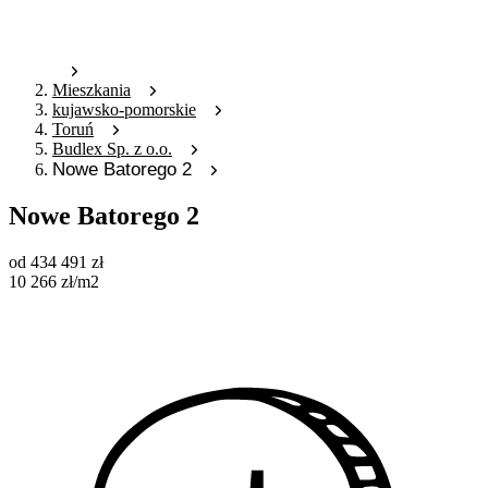
Mieszkania
kujawsko-pomorskie
Toruń
Budlex Sp. z o.o.
Nowe Batorego 2
Nowe Batorego 2
od
434 491
zł
10 266
zł
/m2