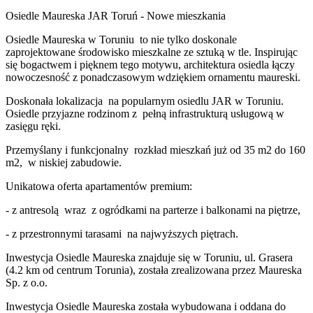
Osiedle Maureska JAR Toruń - Nowe mieszkania
Osiedle Maureska w Toruniu to nie tylko doskonale
zaprojektowane środowisko mieszkalne ze sztuką w tle. Inspirując
się bogactwem i pięknem tego motywu, architektura osiedla łączy
nowoczesność z ponadczasowym wdziękiem ornamentu maureski.
Doskonała lokalizacja na popularnym osiedlu JAR w Toruniu.
Osiedle przyjazne rodzinom z pełną infrastrukturą usługową w
zasięgu ręki.
Przemyślany i funkcjonalny rozkład mieszkań już od 35 m2 do 160
m2, w niskiej zabudowie.
Unikatowa oferta apartamentów premium:
- z antresolą wraz z ogródkami na parterze i balkonami na piętrze,
- z przestronnymi tarasami na najwyższych piętrach.
Inwestycja Osiedle Maureska znajduje się w Toruniu, ul. Grasera
(4.2 km od centrum Torunia), została zrealizowana przez Maureska
Sp. z o.o.
Inwestycja Osiedle Maureska została wybudowana i oddana do