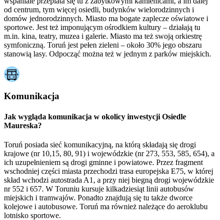
wspaniale przeplata się tu z zabytkowymi kamienicami, a im dalej
od centrum, tym więcej osiedli, budynków wielorodzinnych i
domów jednorodzinnych. Miasto ma bogate zaplecze oświatowe i
sportowe. Jest też imponującym ośrodkiem kultury – działają tu
m.in. kina, teatry, muzea i galerie. Miasto ma też swoją orkiestrę
symfoniczną. Toruń jest pełen zieleni – około 30% jego obszaru
stanowią lasy. Odpocząć można też w jednym z parków miejskich.
Komunikacja
Jak wygląda komunikacja w okolicy inwestycji Osiedle
Maureska?
Toruń posiada sieć komunikacyjną, na którą składają się drogi
krajowe (nr 10,15, 80, 91) i wojewódzkie (nr 273, 553, 585, 654), a
ich uzupełnieniem są drogi gminne i powiatowe. Przez fragment
wschodniej części miasta przechodzi trasa europejska E75, w której
skład wchodzi autostrada A1, a przy niej biegną drogi wojewódzkie
nr 552 i 657. W Toruniu kursuje kilkadziesiąt linii autobusów
miejskich i tramwajów. Ponadto znajdują się tu także dworce
kolejowe i autobusowe. Toruń ma również należące do aeroklubu
lotnisko sportowe.