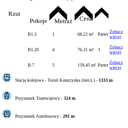
Rzut
Cena
Pokoje
Metraż
Zobacz
B1.3
1
68,22 m²
Parter
więcej
Zobacz
B1.20
4
76,31 m²
3
więcej
Zobacz
B.7
5
159,45 m²
Parter
więcej
Stacja kolejowa -
Toruń Katarzynka (niecz.)
-
1333
m
Przystanek Tramwajowy
-
324
m
Przystanek Autobusowy
-
291
m