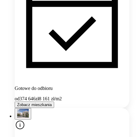
Gotowe do odbioru
od
374 646
zł
8 161
zł/m2
Zobacz mieszkania