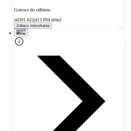
Gotowe do odbioru
od
391 622
zł
13 094
zł/m2
Zobacz mieszkania