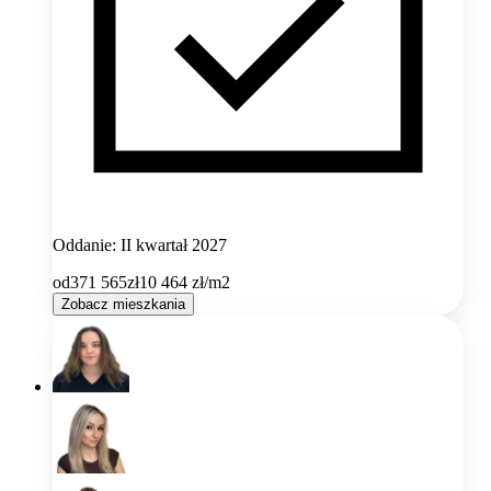
Oddanie: II kwartał 2027
od
371 565
zł
10 464
zł/m2
Zobacz mieszkania