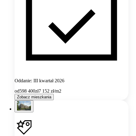
Oddanie: III kwartał 2026
od
598 400
zł
7 152
zł/m2
Zobacz mieszkania