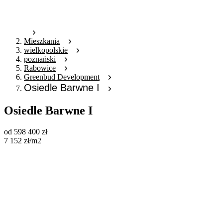
Mieszkania
wielkopolskie
poznański
Rabowice
Greenbud Development
Osiedle Barwne I
Osiedle Barwne I
od
598 400
zł
7 152
zł
/m2