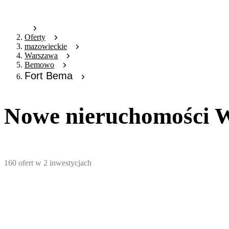
Oferty
mazowieckie
Warszawa
Bemowo
Fort Bema
Nowe nieruchomości 
160
ofert
w
2
inwestycjach