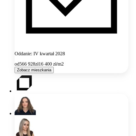
Oddanie: IV kwartał 2028
od
566 928
zł
16 400
zł/m2
Zobacz mieszkania