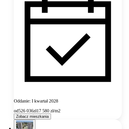
Oddanie: I kwartał 2028
od
526 036
zł
17 580
zł/m2
Zobacz mieszkania