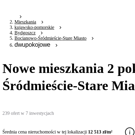
Mieszkania
kujawsko-pomorskie
Bydgoszcz
Bocianowo-Śródmieście-Stare Miasto
dwupokojowe
Nowe mieszkania 2 po
Śródmieście-Stare Mia
239
ofert
w
7
inwestycjach
Średnia cena nieruchomości w tej lokalizacji
12 513 zł/m²