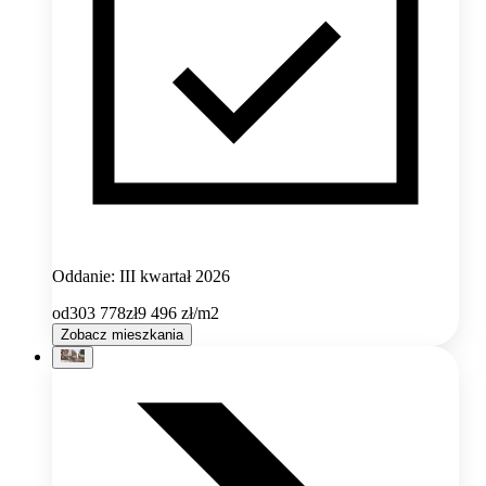
Oddanie: III kwartał 2026
od
303 778
zł
9 496
zł/m2
Zobacz mieszkania