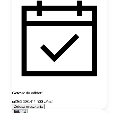
Gotowe do odbioru
od
365 580
zł
11 500
zł/m2
Zobacz mieszkania