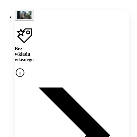
Bez
wkładu
własnego