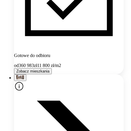
Gotowe do odbioru
od
360 983
zł
11 800
zł/m2
Zobacz mieszkania