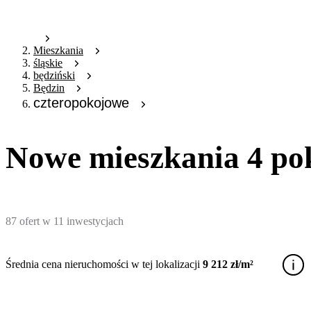
Mieszkania
śląskie
będziński
Będzin
czteropokojowe
Nowe mieszkania 4 po
87
ofert
w
11
inwestycjach
Średnia cena nieruchomości w tej lokalizacji
9 212 zł/m²