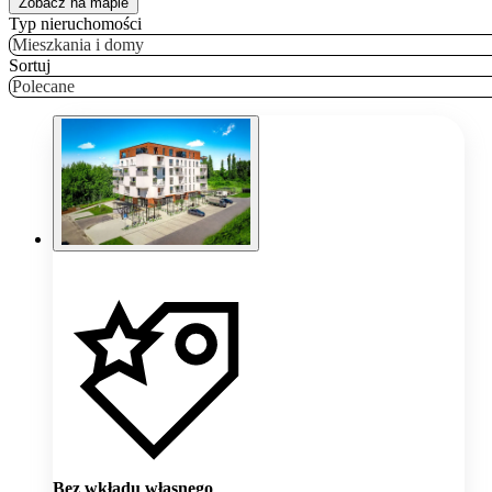
Zobacz na mapie
Typ nieruchomości
Mieszkania i domy
Sortuj
Polecane
Bez wkładu własnego