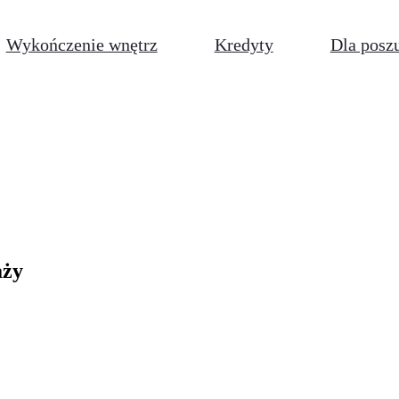
Wykończenie wnętrz
Kredyty
Dla posz
aży