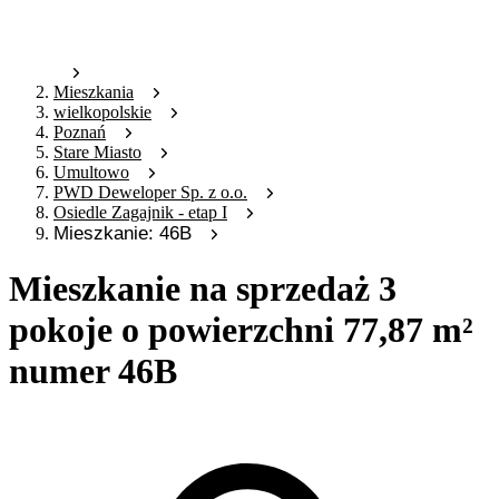
Mieszkania
wielkopolskie
Poznań
Stare Miasto
Umultowo
PWD Deweloper Sp. z o.o.
Osiedle Zagajnik - etap I
Mieszkanie: 46B
Mieszkanie na sprzedaż 3
pokoje o powierzchni 77,87 m²
numer 46B