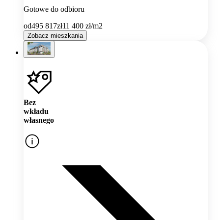
Gotowe do odbioru
od
495 817
zł
11 400
zł/m2
Zobacz mieszkania
Bez
wkładu
własnego