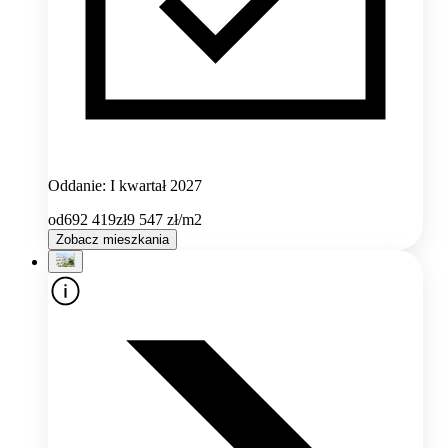
Oddanie: I kwartał 2027
od
692 419
zł
9 547
zł/m2
Zobacz mieszkania