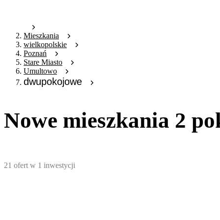
Mieszkania
wielkopolskie
Poznań
Stare Miasto
Umultowo
dwupokojowe
Nowe mieszkania 2 po
21
ofert
w
1
inwestycji