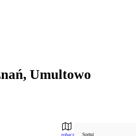
znań, Umultowo
Sortuj
zobacz