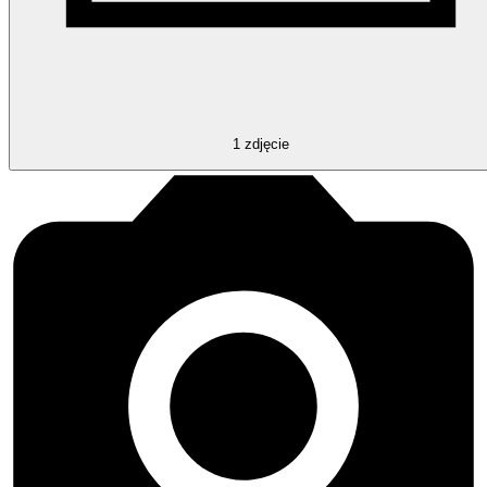
1
zdjęcie