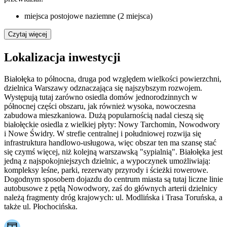
miejsca postojowe naziemne (2 miejsca)
Czytaj więcej
Lokalizacja inwestycji
Białołęka to północna, druga pod względem wielkości powierzchni,
dzielnica Warszawy odznaczająca się najszybszym rozwojem.
Występują tutaj zarówno osiedla domów jednorodzinnych w
północnej części obszaru, jak również wysoka, nowoczesna
zabudowa mieszkaniowa. Dużą popularnością nadal cieszą się
białołęckie osiedla z wielkiej płyty: Nowy Tarchomin, Nowodwory
i Nowe Świdry. W strefie centralnej i południowej rozwija się
infrastruktura handlowo-usługowa, więc obszar ten ma szansę stać
się czymś więcej, niż kolejną warszawską "sypialnią". Białołęka jest
jedną z najspokojniejszych dzielnic, a wypoczynek umożliwiają:
kompleksy leśne, parki, rezerwaty przyrody i ścieżki rowerowe.
Dogodnym sposobem dojazdu do centrum miasta są tutaj liczne linie
autobusowe z pętlą Nowodwory, zaś do głównych arterii dzielnicy
należą fragmenty dróg krajowych: ul. Modlińska i Trasa Toruńska, a
także ul. Płochocińska.