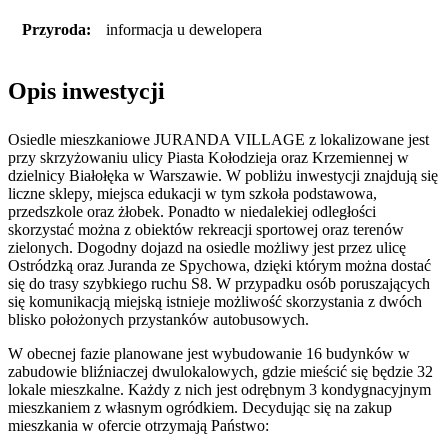
Przyroda:
informacja u dewelopera
Opis inwestycji
Osiedle mieszkaniowe JURANDA VILLAGE z lokalizowane jest
przy skrzyżowaniu ulicy Piasta Kołodzieja oraz Krzemiennej w
dzielnicy Białołęka w Warszawie. W pobliżu inwestycji znajdują się
liczne sklepy, miejsca edukacji w tym szkoła podstawowa,
przedszkole oraz żłobek. Ponadto w niedalekiej odległości
skorzystać można z obiektów rekreacji sportowej oraz terenów
zielonych. Dogodny dojazd na osiedle możliwy jest przez ulicę
Ostródzką oraz Juranda ze Spychowa, dzięki którym można dostać
się do trasy szybkiego ruchu S8. W przypadku osób poruszających
się komunikacją miejską istnieje możliwość skorzystania z dwóch
blisko położonych przystanków autobusowych.
W obecnej fazie planowane jest wybudowanie 16 budynków w
zabudowie bliźniaczej dwulokalowych, gdzie mieścić się będzie 32
lokale mieszkalne. Każdy z nich jest odrębnym 3 kondygnacyjnym
mieszkaniem z własnym ogródkiem. Decydując się na zakup
mieszkania w ofercie otrzymają Państwo: