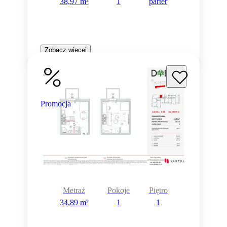
38,97 m²
1
parter
Zobacz więcej
Promocja
Metraż
Pokoje
Piętro
34,89 m²
1
1