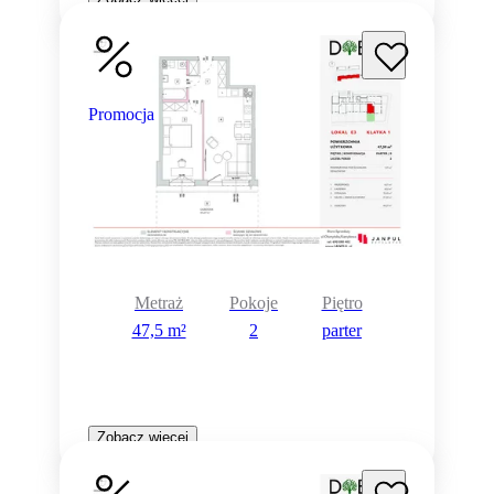
Promocja
Metraż
Pokoje
Piętro
47,5 m²
2
parter
Zobacz więcej