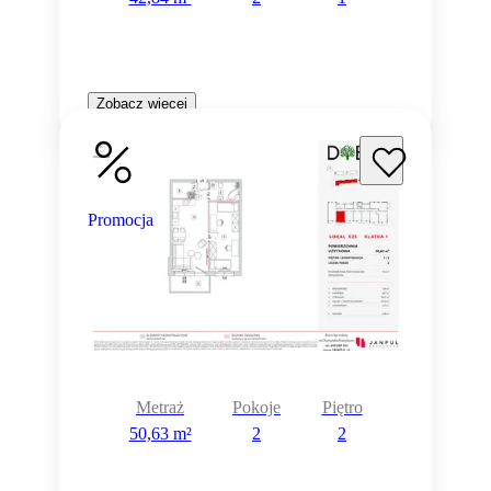
Zobacz więcej
Promocja
Metraż
Pokoje
Piętro
50,63 m²
2
2