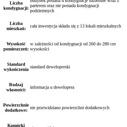
budynek posiada 4 kondygnacje naziemne wraz z
Liczba
parterem oraz nie posiada kondygnacji
kondygnacji:
podziemnych
Liczba
cała inwestycja składa się z 13 lokali mieszkalnych
mieszkań:
Wysokość
w zależności od kondygnacji od 260 do 280 cm
pomieszczeń:
wysokości
Standard
standard deweloperski
wykończenia
Rodzaj
informacja u dewelopera
własności:
Powierzchnie
nie przewidziano powierzchni dodatkowych
dodatkowe:
Komórki