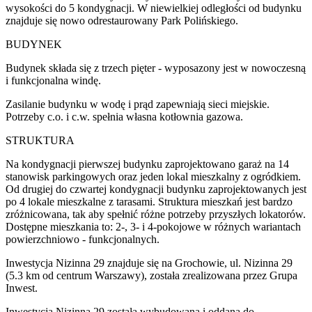
wysokości do 5 kondygnacji. W niewielkiej odległości od budynku
znajduje się nowo odrestaurowany Park Polińskiego.
BUDYNEK
Budynek składa się z trzech pięter - wyposazony jest w nowoczesną
i funkcjonalna windę.
Zasilanie budynku w wodę i prąd zapewniają sieci miejskie.
Potrzeby c.o. i c.w. spełnia własna kotłownia gazowa.
STRUKTURA
Na kondygnacji pierwszej budynku zaprojektowano garaż na 14
stanowisk parkingowych oraz jeden lokal mieszkalny z ogródkiem.
Od drugiej do czwartej kondygnacji budynku zaprojektowanych jest
po 4 lokale mieszkalne z tarasami. Struktura mieszkań jest bardzo
zróżnicowana, tak aby spełnić różne potrzeby przyszłych lokatorów.
Dostępne mieszkania to: 2-, 3- i 4-pokojowe w różnych wariantach
powierzchniowo - funkcjonalnych.
Inwestycja Nizinna 29 znajduje się na Grochowie, ul. Nizinna 29
(5.3 km od centrum Warszawy), została zrealizowana przez Grupa
Inwest.
Inwestycja Nizinna 29 została wybudowana i oddana do