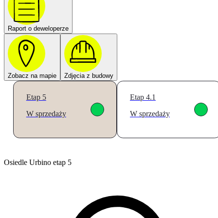
Raport o deweloperze
Zobacz na mapie
Zdjęcia z budowy
Etap 5
Etap 4.1
W sprzedaży
W sprzedaży
Osiedle Urbino etap 5