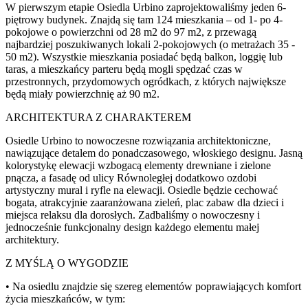
W pierwszym etapie Osiedla Urbino zaprojektowaliśmy jeden 6-
piętrowy budynek. Znajdą się tam 124 mieszkania – od 1- po 4-
pokojowe o powierzchni od 28 m2 do 97 m2, z przewagą
najbardziej poszukiwanych lokali 2-pokojowych (o metrażach 35 -
50 m2). Wszystkie mieszkania posiadać będą balkon, loggię lub
taras, a mieszkańcy parteru będą mogli spędzać czas w
przestronnych, przydomowych ogródkach, z których największe
będą miały powierzchnię aż 90 m2.
ARCHITEKTURA Z CHARAKTEREM
Osiedle Urbino to nowoczesne rozwiązania architektoniczne,
nawiązujące detalem do ponadczasowego, włoskiego designu. Jasną
kolorystykę elewacji wzbogacą elementy drewniane i zielone
pnącza, a fasadę od ulicy Równoległej dodatkowo ozdobi
artystyczny mural i ryfle na elewacji. Osiedle będzie cechować
bogata, atrakcyjnie zaaranżowana zieleń, plac zabaw dla dzieci i
miejsca relaksu dla dorosłych. Zadbaliśmy o nowoczesny i
jednocześnie funkcjonalny design każdego elementu małej
architektury.
Z MYŚLĄ O WYGODZIE
• Na osiedlu znajdzie się szereg elementów poprawiających komfort
życia mieszkańców, w tym: