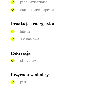
patio / dziedziniec
Standard deweloperski
Instalacje i energetyka
internet
TV kablowa
Rekreacja
plac zabaw
Przyroda w okolicy
park