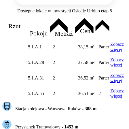
Dostępne lokale w inwestycji Osiedle Urbino etap 5
Rzut
Cena
Pokoje
Metraż
Zobacz
5.1.A.1
2
38,15 m²
Parter
więcej
Zobacz
5.1.A.28
2
37,58 m²
Parter
więcej
Zobacz
5.1.A.31
2
36,52 m²
Parter
więcej
Zobacz
5.1.A.55
2
36,51 m²
2
więcej
Stacja kolejowa -
Warszawa Raków
-
388
m
Przystanek Tramwajowy
-
1453
m